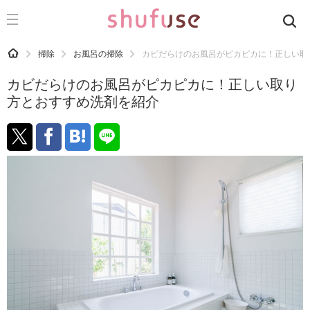
CATEGORY
記事カテゴリ
HOME
掃除
お風呂の掃除
カビだらけのお風呂がピカピカに！正しい取
気になる
カビだらけのお風呂がピカピカに！正しい取り
運気
方とおすすめ洗剤を紹介
洗濯
生活の知恵
お金
掃除
マナー
趣味
食材辞典
おすすめ