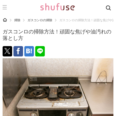
CATEGORY
記事カテゴリ
HOME
掃除
ガスコンロの掃除
ガスコンロの掃除方法！頑固な焦げや油
気になる
ガスコンロの掃除方法！頑固な焦げや油汚れの
運気
落とし方
洗濯
生活の知恵
お金
掃除
マナー
趣味
食材辞典
おすすめ