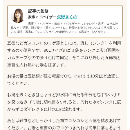
記事の監修
矢野きくの
家事アドバイザー
家事アドバイザー・節約アドバイザーとしてテレビ・講演・コラム連
載などで活動。頭を使って賢くスマートに、時間とお金をバランスよく使う暮らし
方を提唱。著書に「シンプルライフの節約リスト」（講談社）などがある。
五徳などガスコンロのコゲ落としには、流し（シンク）を利用
するのが便利です。90Lサイズのゴミ袋をシンクに広げ周囲を
ガムテープなので張り付けて固定。そこに取り外した五徳類と
重曹を入れ熱いお湯を注ぎます。
お湯の量は五徳類が浸る程度でOK。そのまま10分ほど放置し
てください。
お湯を抜くときはちょうど排水口に当たる部分を包丁やハサミ
を突っ込みゴミ袋に切れ目をいれると、汚れた水がシンクに広
がらずにダイレクトに排水口に流れます。
あとは雑巾などしっかりした布でゴシゴシと五徳を拭きあげて
ください。お湯と重曹の力でコゲつき汚れは簡単に落ちるよう