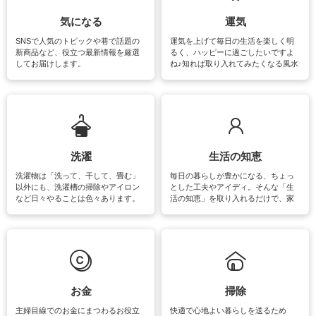
気になる
運気
SNSで人気のトピックや巷で話題の
運気を上げて毎日の生活を楽しく明
新商品など、役立つ最新情報を厳選
るく、ハッピーに過ごしたいですよ
してお届けします。
ね♪知れば取り入れてみたくなる風水
をはじめ、訪れたくなるパワースポ
ットや神社、お寺巡りなど運気をア
ップさせるための情報をご紹介して
います。
洗濯
生活の知恵
洗濯物は「洗って、干して、畳む」
毎日の暮らしが豊かになる、ちょっ
以外にも、洗濯槽の掃除やアイロン
とした工夫やアイディ。そんな「生
など日々やることは色々あります。
活の知恵」を取り入れるだけで、家
素材によっては、洗剤や洗い方を変
事が楽しくなったり便利になるでし
えなくてはいけません。梅雨の季節
ょう。日常のなかで、すぐに実践で
は部屋干しが多くなりニオイ対策も
きるおすすめの裏ワザをご紹介して
必要になりますね。カーテンやラグ
います。
マットなどの大きな洗濯物も、正し
い洗い方をすれば自宅で洗うことが
できます。洗濯に関するお役立ち情
報やお悩み解消のための情報をご紹
お金
掃除
介しています。
主婦目線でのお金にまつわるお役立
快適で心地よい暮らしを送るため