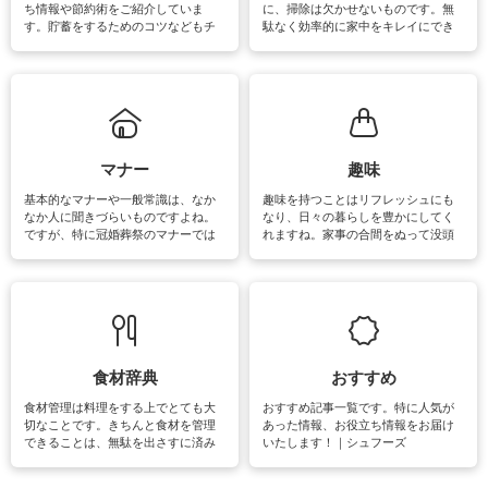
ち情報や節約術をご紹介していま
に、掃除は欠かせないものです。無
す。貯蓄をするためのコツなどもチ
駄なく効率的に家中をキレイにでき
ェックしてみて下さいね♪まだ実践し
るよう、場所ごとの掃除方法やコ
ていないものがあれば、ぜひ取り入
ツ、アイテムをご紹介しています。
れてみてはいかがでしょうか。
掃除が苦手、洗剤で手肌が荒れてし
まう、時間がない、など掃除に関す
るお悩みを解消できるお役立ち情報
がたくさんあります。
マナー
趣味
基本的なマナーや一般常識は、なか
趣味を持つことはリフレッシュにも
なか人に聞きづらいものですよね。
なり、日々の暮らしを豊かにしてく
ですが、特に冠婚葬祭のマナーでは
れますね。家事の合間をぬって没頭
失礼があってはいけませんので、失
できる時間は、忙しくしていても充
敗は避けたいところです。大人とし
実感が味わえます。特にガーデニン
て知っておきたいマナー全般のお役
グやハーブ栽培は人気があり、他に
立ち情報やお悩み解消情報をご紹介
も読書やカメラ、旅行など皆さんが
しています。
楽しめそうな趣味に関する情報をご
紹介しています。
食材辞典
おすすめ
食材管理は料理をする上でとても大
おすすめ記事一覧です。特に人気が
切なことです。きちんと食材を管理
あった情報、お役立ち情報をお届け
できることは、無駄を出さすに済み
いたします！｜シュフーズ
節約にもつながりますね。買う時の
見分け方や保存方法、下処理方法な