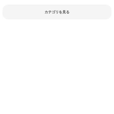
どが分かる食材辞典は大いに役立つ
でしょう。食材に関するお役立ち情
報やお悩み解消情報など盛りだくさ
カテゴリを見る
んにご紹介しています。