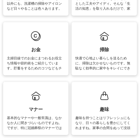
以外にも、洗濯槽の掃除やアイロン
とした工夫やアイディ。そんな「生
など日々やることは色々あります。
活の知恵」を取り入れるだけで、家
素材によっては、洗剤や洗い方を変
事が楽しくなったり便利になるでし
えなくてはいけません。梅雨の季節
ょう。日常のなかで、すぐに実践で
は部屋干しが多くなりニオイ対策も
きるおすすめの裏ワザをご紹介して
必要になりますね。カーテンやラグ
います。
マットなどの大きな洗濯物も、正し
い洗い方をすれば自宅で洗うことが
できます。洗濯に関するお役立ち情
報やお悩み解消のための情報をご紹
お金
掃除
介しています。
主婦目線でのお金にまつわるお役立
快適で心地よい暮らしを送るため
ち情報や節約術をご紹介していま
に、掃除は欠かせないものです。無
す。貯蓄をするためのコツなどもチ
駄なく効率的に家中をキレイにでき
ェックしてみて下さいね♪まだ実践し
るよう、場所ごとの掃除方法やコ
ていないものがあれば、ぜひ取り入
ツ、アイテムをご紹介しています。
れてみてはいかがでしょうか。
掃除が苦手、洗剤で手肌が荒れてし
まう、時間がない、など掃除に関す
るお悩みを解消できるお役立ち情報
がたくさんあります。
マナー
趣味
基本的なマナーや一般常識は、なか
趣味を持つことはリフレッシュにも
なか人に聞きづらいものですよね。
なり、日々の暮らしを豊かにしてく
ですが、特に冠婚葬祭のマナーでは
れますね。家事の合間をぬって没頭
失礼があってはいけませんので、失
できる時間は、忙しくしていても充
敗は避けたいところです。大人とし
実感が味わえます。特にガーデニン