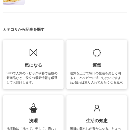
カテゴリから記事を探す
気になる
運気
SNSで人気のトピックや巷で話題の
運気を上げて毎日の生活を楽しく明
新商品など、役立つ最新情報を厳選
るく、ハッピーに過ごしたいですよ
してお届けします。
ね♪知れば取り入れてみたくなる風水
をはじめ、訪れたくなるパワースポ
ットや神社、お寺巡りなど運気をア
ップさせるための情報をご紹介して
います。
洗濯
生活の知恵
洗濯物は「洗って、干して、畳む」
毎日の暮らしが豊かになる、ちょっ