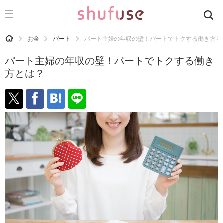
CATEGORY
記事カテゴリ
HOME
お金
パート
パート主婦の年収の壁！パートでトクする働き方と
気になる
パート主婦の年収の壁！パートでトクする働き
運気
方とは？
洗濯
生活の知恵
お金
掃除
マナー
趣味
食材辞典
おすすめ