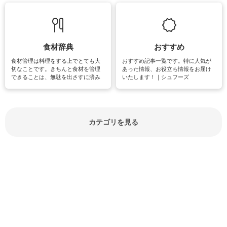
て知っておきたいマナー全般のお役
グやハーブ栽培は人気があり、他に
立ち情報やお悩み解消情報をご紹介
も読書やカメラ、旅行など皆さんが
しています。
楽しめそうな趣味に関する情報をご
紹介しています。
食材辞典
おすすめ
食材管理は料理をする上でとても大
おすすめ記事一覧です。特に人気が
切なことです。きちんと食材を管理
あった情報、お役立ち情報をお届け
できることは、無駄を出さすに済み
いたします！｜シュフーズ
節約にもつながりますね。買う時の
見分け方や保存方法、下処理方法な
どが分かる食材辞典は大いに役立つ
でしょう。食材に関するお役立ち情
報やお悩み解消情報など盛りだくさ
カテゴリを見る
んにご紹介しています。