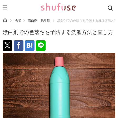
CATEGORY
記事カテゴリ
HOME
洗濯
漂白剤・脱臭剤
漂白剤での色落ちを予防する洗濯方法と直
気になる
漂白剤での色落ちを予防する洗濯方法と直し方
運気
洗濯
生活の知恵
お金
掃除
マナー
趣味
食材辞典
おすすめ