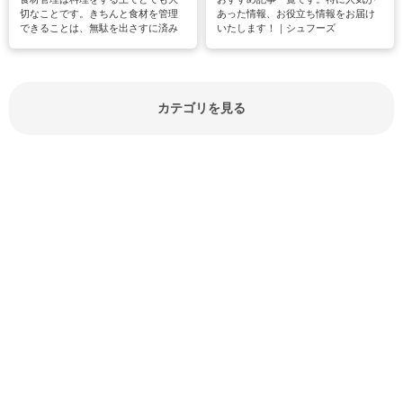
切なことです。きちんと食材を管理
あった情報、お役立ち情報をお届け
できることは、無駄を出さすに済み
いたします！｜シュフーズ
節約にもつながりますね。買う時の
見分け方や保存方法、下処理方法な
どが分かる食材辞典は大いに役立つ
でしょう。食材に関するお役立ち情
報やお悩み解消情報など盛りだくさ
カテゴリを見る
んにご紹介しています。