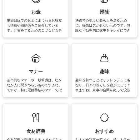
い洗い方をすれば自宅で洗うことが
できます。洗濯に関するお役立ち情
報やお悩み解消のための情報をご紹
お金
掃除
介しています。
主婦目線でのお金にまつわるお役立
快適で心地よい暮らしを送るため
ち情報や節約術をご紹介していま
に、掃除は欠かせないものです。無
す。貯蓄をするためのコツなどもチ
駄なく効率的に家中をキレイにでき
ェックしてみて下さいね♪まだ実践し
るよう、場所ごとの掃除方法やコ
ていないものがあれば、ぜひ取り入
ツ、アイテムをご紹介しています。
れてみてはいかがでしょうか。
掃除が苦手、洗剤で手肌が荒れてし
まう、時間がない、など掃除に関す
るお悩みを解消できるお役立ち情報
がたくさんあります。
マナー
趣味
基本的なマナーや一般常識は、なか
趣味を持つことはリフレッシュにも
なか人に聞きづらいものですよね。
なり、日々の暮らしを豊かにしてく
ですが、特に冠婚葬祭のマナーでは
れますね。家事の合間をぬって没頭
失礼があってはいけませんので、失
できる時間は、忙しくしていても充
敗は避けたいところです。大人とし
実感が味わえます。特にガーデニン
て知っておきたいマナー全般のお役
グやハーブ栽培は人気があり、他に
立ち情報やお悩み解消情報をご紹介
も読書やカメラ、旅行など皆さんが
しています。
楽しめそうな趣味に関する情報をご
紹介しています。
食材辞典
おすすめ
食材管理は料理をする上でとても大
おすすめ記事一覧です。特に人気が