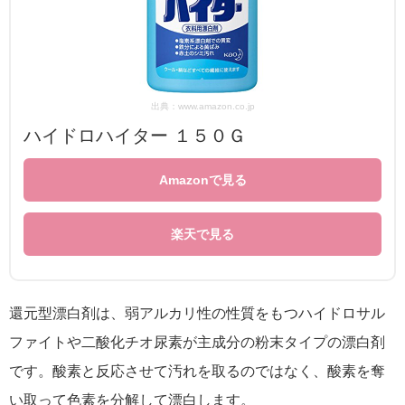
出典：www.amazon.co.jp
ハイドロハイター １５０Ｇ
Amazonで見る
楽天で見る
還元型漂白剤は、弱アルカリ性の性質をもつハイドロサル
ファイトや二酸化チオ尿素が主成分の粉末タイプの漂白剤
です。酸素と反応させて汚れを取るのではなく、酸素を奪
い取って色素を分解して漂白します。