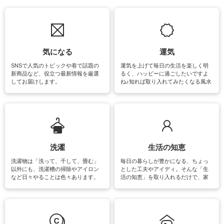
気になる
運気
SNSで人気のトピックや巷で話題の
運気を上げて毎日の生活を楽しく明
新商品など、役立つ最新情報を厳選
るく、ハッピーに過ごしたいですよ
してお届けします。
ね♪知れば取り入れてみたくなる風水
をはじめ、訪れたくなるパワースポ
ットや神社、お寺巡りなど運気をア
ップさせるための情報をご紹介して
います。
洗濯
生活の知恵
洗濯物は「洗って、干して、畳む」
毎日の暮らしが豊かになる、ちょっ
以外にも、洗濯槽の掃除やアイロン
とした工夫やアイディ。そんな「生
など日々やることは色々あります。
活の知恵」を取り入れるだけで、家
素材によっては、洗剤や洗い方を変
事が楽しくなったり便利になるでし
えなくてはいけません。梅雨の季節
ょう。日常のなかで、すぐに実践で
は部屋干しが多くなりニオイ対策も
きるおすすめの裏ワザをご紹介して
必要になりますね。カーテンやラグ
います。
マットなどの大きな洗濯物も、正し