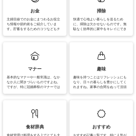
できます。洗濯に関するお役立ち情
報やお悩み解消のための情報をご紹
お金
掃除
介しています。
主婦目線でのお金にまつわるお役立
快適で心地よい暮らしを送るため
ち情報や節約術をご紹介していま
に、掃除は欠かせないものです。無
す。貯蓄をするためのコツなどもチ
駄なく効率的に家中をキレイにでき
ェックしてみて下さいね♪まだ実践し
るよう、場所ごとの掃除方法やコ
ていないものがあれば、ぜひ取り入
ツ、アイテムをご紹介しています。
れてみてはいかがでしょうか。
掃除が苦手、洗剤で手肌が荒れてし
まう、時間がない、など掃除に関す
るお悩みを解消できるお役立ち情報
がたくさんあります。
マナー
趣味
基本的なマナーや一般常識は、なか
趣味を持つことはリフレッシュにも
なか人に聞きづらいものですよね。
なり、日々の暮らしを豊かにしてく
ですが、特に冠婚葬祭のマナーでは
れますね。家事の合間をぬって没頭
失礼があってはいけませんので、失
できる時間は、忙しくしていても充
敗は避けたいところです。大人とし
実感が味わえます。特にガーデニン
て知っておきたいマナー全般のお役
グやハーブ栽培は人気があり、他に
立ち情報やお悩み解消情報をご紹介
も読書やカメラ、旅行など皆さんが
しています。
楽しめそうな趣味に関する情報をご
紹介しています。
食材辞典
おすすめ
食材管理は料理をする上でとても大
おすすめ記事一覧です。特に人気が