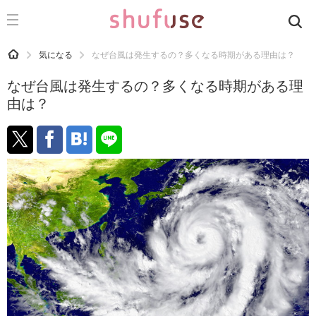
CATEGORY
記事カテゴリ
HOME
気になる
なぜ台風は発生するの？多くなる時期がある理由は？
気になる
なぜ台風は発生するの？多くなる時期がある理
運気
由は？
洗濯
生活の知恵
お金
掃除
マナー
趣味
食材辞典
おすすめ