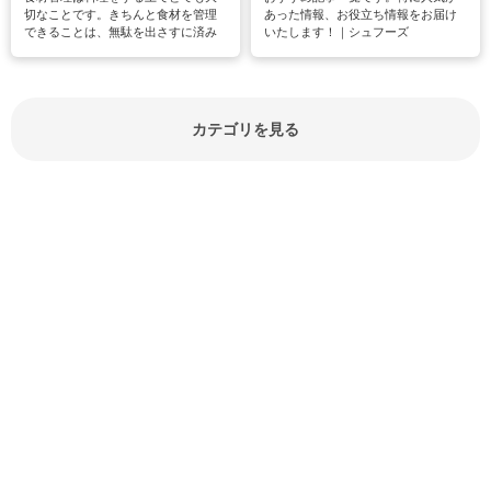
切なことです。きちんと食材を管理
あった情報、お役立ち情報をお届け
できることは、無駄を出さすに済み
いたします！｜シュフーズ
節約にもつながりますね。買う時の
見分け方や保存方法、下処理方法な
どが分かる食材辞典は大いに役立つ
でしょう。食材に関するお役立ち情
報やお悩み解消情報など盛りだくさ
カテゴリを見る
んにご紹介しています。