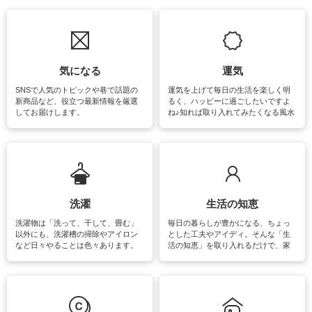
気になる
運気
SNSで人気のトピックや巷で話題の
運気を上げて毎日の生活を楽しく明
新商品など、役立つ最新情報を厳選
るく、ハッピーに過ごしたいですよ
してお届けします。
ね♪知れば取り入れてみたくなる風水
をはじめ、訪れたくなるパワースポ
ットや神社、お寺巡りなど運気をア
ップさせるための情報をご紹介して
います。
洗濯
生活の知恵
洗濯物は「洗って、干して、畳む」
毎日の暮らしが豊かになる、ちょっ
以外にも、洗濯槽の掃除やアイロン
とした工夫やアイディ。そんな「生
など日々やることは色々あります。
活の知恵」を取り入れるだけで、家
素材によっては、洗剤や洗い方を変
事が楽しくなったり便利になるでし
えなくてはいけません。梅雨の季節
ょう。日常のなかで、すぐに実践で
は部屋干しが多くなりニオイ対策も
きるおすすめの裏ワザをご紹介して
必要になりますね。カーテンやラグ
います。
マットなどの大きな洗濯物も、正し
い洗い方をすれば自宅で洗うことが