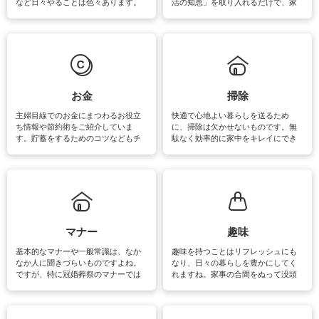
など日々やることは色々あります。
活の知恵」を取り入れるだけで、家
素材によっては、洗剤や洗い方を変
事が楽しくなったり便利になるでし
えなくてはいけません。梅雨の季節
ょう。日常のなかで、すぐに実践で
は部屋干しが多くなりニオイ対策も
きるおすすめの裏ワザをご紹介して
必要になりますね。カーテンやラグ
います。
マットなどの大きな洗濯物も、正し
い洗い方をすれば自宅で洗うことが
できます。洗濯に関するお役立ち情
報やお悩み解消のための情報をご紹
お金
掃除
介しています。
主婦目線でのお金にまつわるお役立
快適で心地よい暮らしを送るため
ち情報や節約術をご紹介していま
に、掃除は欠かせないものです。無
す。貯蓄をするためのコツなどもチ
駄なく効率的に家中をキレイにでき
ェックしてみて下さいね♪まだ実践し
るよう、場所ごとの掃除方法やコ
ていないものがあれば、ぜひ取り入
ツ、アイテムをご紹介しています。
れてみてはいかがでしょうか。
掃除が苦手、洗剤で手肌が荒れてし
まう、時間がない、など掃除に関す
るお悩みを解消できるお役立ち情報
がたくさんあります。
マナー
趣味
基本的なマナーや一般常識は、なか
趣味を持つことはリフレッシュにも
なか人に聞きづらいものですよね。
なり、日々の暮らしを豊かにしてく
ですが、特に冠婚葬祭のマナーでは
れますね。家事の合間をぬって没頭
失礼があってはいけませんので、失
できる時間は、忙しくしていても充
敗は避けたいところです。大人とし
実感が味わえます。特にガーデニン
て知っておきたいマナー全般のお役
グやハーブ栽培は人気があり、他に