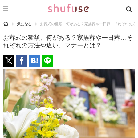
CATEGORY
記事カテゴリ
HOME
気になる
お葬式の種類、何がある？家族葬や一日葬…それぞれの方
気になる
お葬式の種類、何がある？家族葬や一日葬…そ
運気
れぞれの方法や違い、マナーとは？
洗濯
生活の知恵
お金
掃除
マナー
趣味
食材辞典
おすすめ