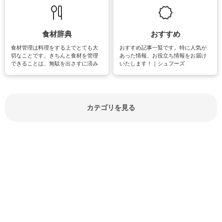
立ち情報やお悩み解消情報をご紹介
も読書やカメラ、旅行など皆さんが
しています。
楽しめそうな趣味に関する情報をご
紹介しています。
食材辞典
おすすめ
食材管理は料理をする上でとても大
おすすめ記事一覧です。特に人気が
切なことです。きちんと食材を管理
あった情報、お役立ち情報をお届け
できることは、無駄を出さすに済み
いたします！｜シュフーズ
節約にもつながりますね。買う時の
見分け方や保存方法、下処理方法な
どが分かる食材辞典は大いに役立つ
でしょう。食材に関するお役立ち情
報やお悩み解消情報など盛りだくさ
カテゴリを見る
んにご紹介しています。