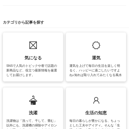
カテゴリから記事を探す
気になる
運気
SNSで人気のトピックや巷で話題の
運気を上げて毎日の生活を楽しく明
新商品など、役立つ最新情報を厳選
るく、ハッピーに過ごしたいですよ
してお届けします。
ね♪知れば取り入れてみたくなる風水
をはじめ、訪れたくなるパワースポ
ットや神社、お寺巡りなど運気をア
ップさせるための情報をご紹介して
います。
洗濯
生活の知恵
洗濯物は「洗って、干して、畳む」
毎日の暮らしが豊かになる、ちょっ
以外にも、洗濯槽の掃除やアイロン
とした工夫やアイディ。そんな「生