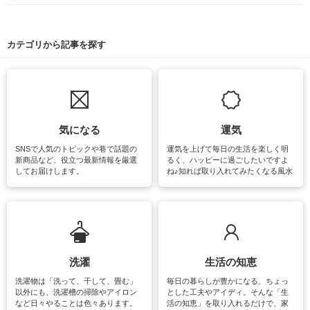
カテゴリから記事を探す
気になる
運気
SNSで人気のトピックや巷で話題の
運気を上げて毎日の生活を楽しく明
新商品など、役立つ最新情報を厳選
るく、ハッピーに過ごしたいですよ
してお届けします。
ね♪知れば取り入れてみたくなる風水
をはじめ、訪れたくなるパワースポ
ットや神社、お寺巡りなど運気をア
ップさせるための情報をご紹介して
います。
洗濯
生活の知恵
洗濯物は「洗って、干して、畳む」
毎日の暮らしが豊かになる、ちょっ
以外にも、洗濯槽の掃除やアイロン
とした工夫やアイディ。そんな「生
など日々やることは色々あります。
活の知恵」を取り入れるだけで、家