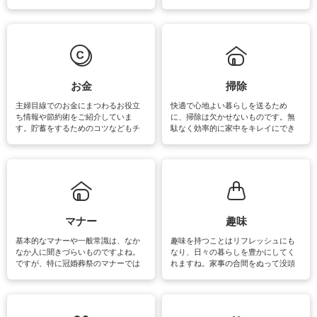
素材によっては、洗剤や洗い方を変
事が楽しくなったり便利になるでし
えなくてはいけません。梅雨の季節
ょう。日常のなかで、すぐに実践で
は部屋干しが多くなりニオイ対策も
きるおすすめの裏ワザをご紹介して
必要になりますね。カーテンやラグ
います。
マットなどの大きな洗濯物も、正し
い洗い方をすれば自宅で洗うことが
できます。洗濯に関するお役立ち情
報やお悩み解消のための情報をご紹
お金
掃除
介しています。
主婦目線でのお金にまつわるお役立
快適で心地よい暮らしを送るため
ち情報や節約術をご紹介していま
に、掃除は欠かせないものです。無
す。貯蓄をするためのコツなどもチ
駄なく効率的に家中をキレイにでき
ェックしてみて下さいね♪まだ実践し
るよう、場所ごとの掃除方法やコ
ていないものがあれば、ぜひ取り入
ツ、アイテムをご紹介しています。
れてみてはいかがでしょうか。
掃除が苦手、洗剤で手肌が荒れてし
まう、時間がない、など掃除に関す
るお悩みを解消できるお役立ち情報
がたくさんあります。
マナー
趣味
基本的なマナーや一般常識は、なか
趣味を持つことはリフレッシュにも
なか人に聞きづらいものですよね。
なり、日々の暮らしを豊かにしてく
ですが、特に冠婚葬祭のマナーでは
れますね。家事の合間をぬって没頭
失礼があってはいけませんので、失
できる時間は、忙しくしていても充
敗は避けたいところです。大人とし
実感が味わえます。特にガーデニン
て知っておきたいマナー全般のお役
グやハーブ栽培は人気があり、他に
立ち情報やお悩み解消情報をご紹介
も読書やカメラ、旅行など皆さんが