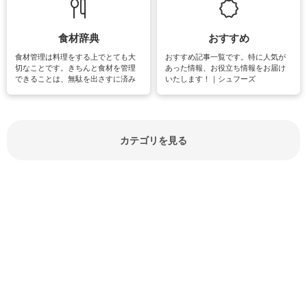
しています。
楽しめそうな趣味に関する情報をご
紹介しています。
食材辞典
おすすめ
食材管理は料理をする上でとても大
おすすめ記事一覧です。特に人気が
切なことです。きちんと食材を管理
あった情報、お役立ち情報をお届け
できることは、無駄を出さすに済み
いたします！｜シュフーズ
節約にもつながりますね。買う時の
見分け方や保存方法、下処理方法な
どが分かる食材辞典は大いに役立つ
でしょう。食材に関するお役立ち情
報やお悩み解消情報など盛りだくさ
カテゴリを見る
んにご紹介しています。