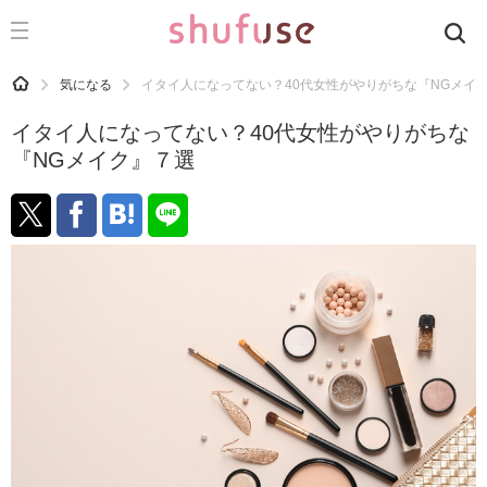
CATEGORY
記事カテゴリ
HOME
気になる
イタイ人になってない？40代女性がやりがちな『NGメイ
気になる
イタイ人になってない？40代女性がやりがちな
運気
『NGメイク』７選
洗濯
生活の知恵
お金
掃除
マナー
趣味
食材辞典
おすすめ