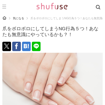
CATEGORY
記事カテゴリ
HOME
気になる
爪をボロボロにしてしまうNG行為５つ！あなたも無意識
気になる
爪をボロボロにしてしまうNG行為５つ！あな
運気
たも無意識にやっているかも？！
洗濯
生活の知恵
お金
掃除
マナー
趣味
食材辞典
おすすめ