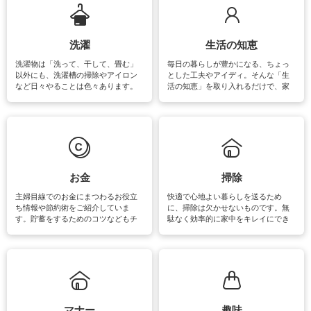
洗濯
生活の知恵
洗濯物は「洗って、干して、畳む」
毎日の暮らしが豊かになる、ちょっ
以外にも、洗濯槽の掃除やアイロン
とした工夫やアイディ。そんな「生
など日々やることは色々あります。
活の知恵」を取り入れるだけで、家
素材によっては、洗剤や洗い方を変
事が楽しくなったり便利になるでし
えなくてはいけません。梅雨の季節
ょう。日常のなかで、すぐに実践で
は部屋干しが多くなりニオイ対策も
きるおすすめの裏ワザをご紹介して
必要になりますね。カーテンやラグ
います。
マットなどの大きな洗濯物も、正し
い洗い方をすれば自宅で洗うことが
できます。洗濯に関するお役立ち情
報やお悩み解消のための情報をご紹
お金
掃除
介しています。
主婦目線でのお金にまつわるお役立
快適で心地よい暮らしを送るため
ち情報や節約術をご紹介していま
に、掃除は欠かせないものです。無
す。貯蓄をするためのコツなどもチ
駄なく効率的に家中をキレイにでき
ェックしてみて下さいね♪まだ実践し
るよう、場所ごとの掃除方法やコ
ていないものがあれば、ぜひ取り入
ツ、アイテムをご紹介しています。
れてみてはいかがでしょうか。
掃除が苦手、洗剤で手肌が荒れてし
まう、時間がない、など掃除に関す
るお悩みを解消できるお役立ち情報
がたくさんあります。
マナー
趣味