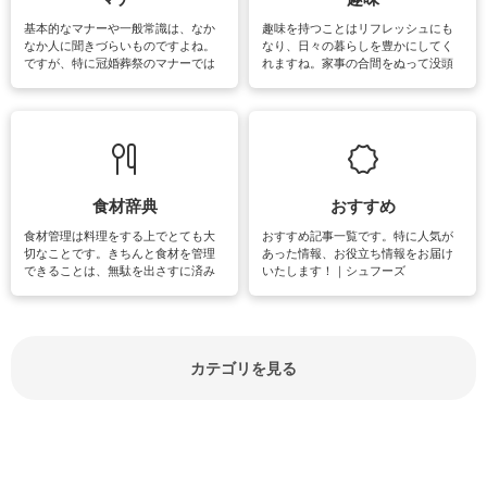
基本的なマナーや一般常識は、なか
趣味を持つことはリフレッシュにも
なか人に聞きづらいものですよね。
なり、日々の暮らしを豊かにしてく
ですが、特に冠婚葬祭のマナーでは
れますね。家事の合間をぬって没頭
失礼があってはいけませんので、失
できる時間は、忙しくしていても充
敗は避けたいところです。大人とし
実感が味わえます。特にガーデニン
て知っておきたいマナー全般のお役
グやハーブ栽培は人気があり、他に
立ち情報やお悩み解消情報をご紹介
も読書やカメラ、旅行など皆さんが
しています。
楽しめそうな趣味に関する情報をご
紹介しています。
食材辞典
おすすめ
食材管理は料理をする上でとても大
おすすめ記事一覧です。特に人気が
切なことです。きちんと食材を管理
あった情報、お役立ち情報をお届け
できることは、無駄を出さすに済み
いたします！｜シュフーズ
節約にもつながりますね。買う時の
見分け方や保存方法、下処理方法な
どが分かる食材辞典は大いに役立つ
でしょう。食材に関するお役立ち情
報やお悩み解消情報など盛りだくさ
カテゴリを見る
んにご紹介しています。