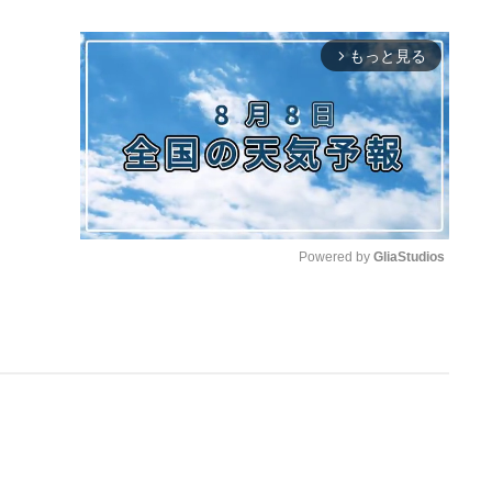
もっと見る
arrow_forward_ios
Powered by 
GliaStudios
M
u
t
e