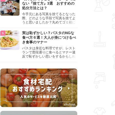
『NG行為』をチェックしましょう。
ない『捨て方』3選 おすすめの
処分方法とは？
今手元にある写真を捨てるとなった
際、どのような手段で写真を捨てよ
うと思いましたか？丸めてゴミ箱に
入れようと思った人は、要注意！写
真は個人情報が詰まっているので、
実は恥ずかしい？パスタのNGな
ただ丸めただけの状態で捨ててしま
食べ方６選！大人が身につけるべ
うのは危険です。写真にすべきでは
き食事のマナー
ない捨て方をまとめているので、ぜ
ひチェックしておきましょう。
パスタは身近な料理ですが、レスト
ランで普段通りに食べるとマナー違
反で恥ずかしい思いをするかもしれ
ません。スプーンの使用やすする音
など、日本人がやりがちな癖を把握
して、正しい食べ方を確認しましょ
う。大人の嗜みとして知っておきた
い新常識を解説します。