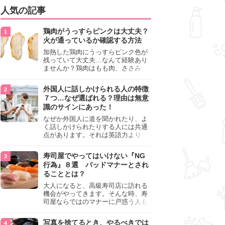
人気の記事
鶏肉がうっすらピンクは大丈夫？
火が通っているか確認する方法
加熱した鶏肉にうっすらピンク色が
残っていて大丈夫…なんて経験あり
ませんか？鶏肉はもも肉、ささみ、
手羽元など各部位によって食感や味
わいが異なり、いろいろと楽しめる
外国人に話しかけられる人の特徴
料理ですが、鶏肉は加熱した後でも
７つ…なぜ選ばれる？理由は無意
うっすらピンク色の部分が大丈夫な
識のサインにあった！
のと気になるときがあります。この
記事では生焼けか火が通っているの
なぜか外国人に道を聞かれたり、よ
かを確認する方法や、鶏肉を調理す
く話しかけられたりする人には共通
るときの注意点を紹介しますので、
点があります。それは英語力より
参考にしてみてくださいね。
も、無意識に発信している「話しか
けても大丈夫」というサインが関係
寿司屋でやってはいけない『NG
しています。よく選ばれる人の特徴
行為』８選 バッドマナーとされ
や、英語が苦手でも焦らない対処
ることとは？
法、自分を守るための注意点を詳し
く解説します。
大人になると、高級寿司店に訪れる
機会がやってきます。そんな時、寿
司屋ならではのマナーに戸惑う人も
少なくありません。本記事では、あ
らためて寿司屋でやってはいけない
写真を捨てるとき、やるべきでは