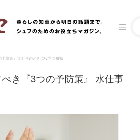
の予防策』 水仕事のときに役立つ知識
洗濯
生活の知恵
べき『3つの予防策』 水仕事
食材辞典
おすすめ