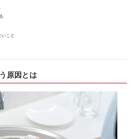
る
ないこと
う原因とは