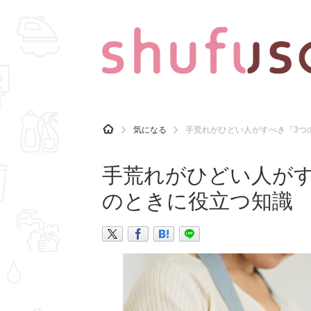
CATEGORY
記事カテゴリ
H
気になる
手荒れがひどい人がすべき『3つ
O
気になる
運気
M
E
手荒れがひどい人がす
マナー
趣味
のときに役立つ知識