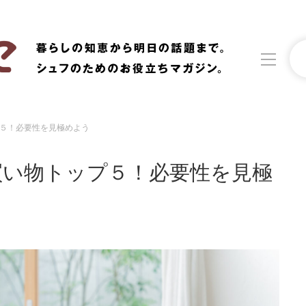
５！必要性を見極めよう
洗濯
生活の知恵
買い物トップ５！必要性を見極
食材辞典
おすすめ