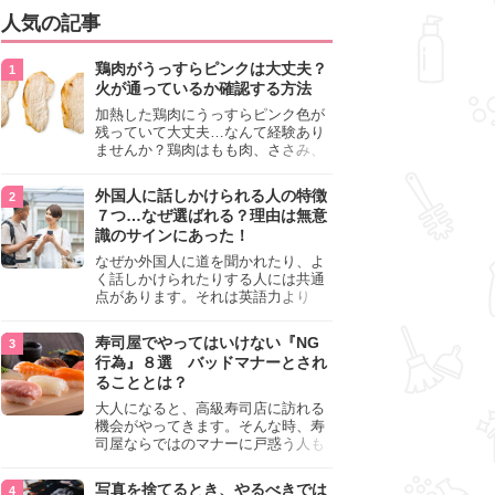
人気の記事
鶏肉がうっすらピンクは大丈夫？
火が通っているか確認する方法
加熱した鶏肉にうっすらピンク色が
残っていて大丈夫…なんて経験あり
ませんか？鶏肉はもも肉、ささみ、
手羽元など各部位によって食感や味
わいが異なり、いろいろと楽しめる
外国人に話しかけられる人の特徴
料理ですが、鶏肉は加熱した後でも
７つ…なぜ選ばれる？理由は無意
うっすらピンク色の部分が大丈夫な
識のサインにあった！
のと気になるときがあります。この
記事では生焼けか火が通っているの
なぜか外国人に道を聞かれたり、よ
かを確認する方法や、鶏肉を調理す
く話しかけられたりする人には共通
るときの注意点を紹介しますので、
点があります。それは英語力より
参考にしてみてくださいね。
も、無意識に発信している「話しか
けても大丈夫」というサインが関係
寿司屋でやってはいけない『NG
しています。よく選ばれる人の特徴
行為』８選 バッドマナーとされ
や、英語が苦手でも焦らない対処
ることとは？
法、自分を守るための注意点を詳し
く解説します。
大人になると、高級寿司店に訪れる
機会がやってきます。そんな時、寿
司屋ならではのマナーに戸惑う人も
少なくありません。本記事では、あ
らためて寿司屋でやってはいけない
写真を捨てるとき、やるべきでは