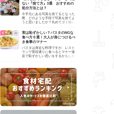
『NG行為』をチェックしましょう。
ない『捨て方』3選 おすすめの
処分方法とは？
今手元にある写真を捨てるとなった
際、どのような手段で写真を捨てよ
うと思いましたか？丸めてゴミ箱に
入れようと思った人は、要注意！写
真は個人情報が詰まっているので、
実は恥ずかしい？パスタのNGな
ただ丸めただけの状態で捨ててしま
食べ方６選！大人が身につけるべ
うのは危険です。写真にすべきでは
き食事のマナー
ない捨て方をまとめているので、ぜ
ひチェックしておきましょう。
パスタは身近な料理ですが、レスト
ランで普段通りに食べるとマナー違
反で恥ずかしい思いをするかもしれ
ません。スプーンの使用やすする音
など、日本人がやりがちな癖を把握
して、正しい食べ方を確認しましょ
う。大人の嗜みとして知っておきた
い新常識を解説します。