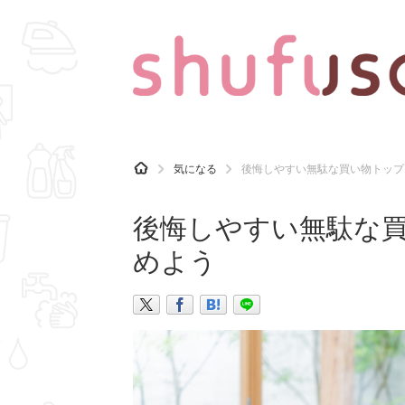
CATEGORY
記事カテゴリ
H
気になる
後悔しやすい無駄な買い物トップ
O
気になる
運気
M
E
後悔しやすい無駄な
マナー
趣味
めよう