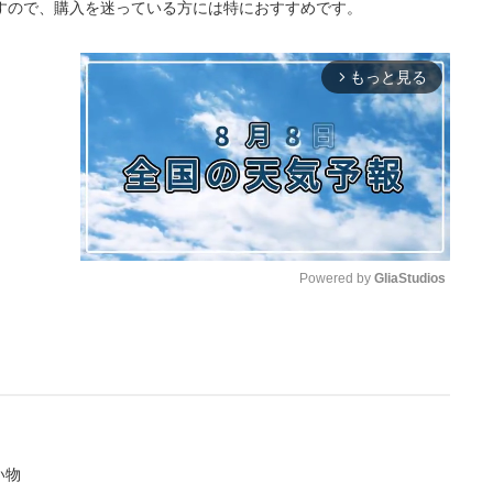
すので、購入を迷っている方には特におすすめです。
もっと見る
arrow_forward_ios
Powered by 
GliaStudios
M
u
t
e
い物