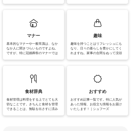
ェックしてみて下さいね♪まだ実践し
るよう、場所ごとの掃除方法やコ
ていないものがあれば、ぜひ取り入
ツ、アイテムをご紹介しています。
れてみてはいかがでしょうか。
掃除が苦手、洗剤で手肌が荒れてし
まう、時間がない、など掃除に関す
るお悩みを解消できるお役立ち情報
がたくさんあります。
マナー
趣味
基本的なマナーや一般常識は、なか
趣味を持つことはリフレッシュにも
なか人に聞きづらいものですよね。
なり、日々の暮らしを豊かにしてく
ですが、特に冠婚葬祭のマナーでは
れますね。家事の合間をぬって没頭
失礼があってはいけませんので、失
できる時間は、忙しくしていても充
敗は避けたいところです。大人とし
実感が味わえます。特にガーデニン
て知っておきたいマナー全般のお役
グやハーブ栽培は人気があり、他に
立ち情報やお悩み解消情報をご紹介
も読書やカメラ、旅行など皆さんが
しています。
楽しめそうな趣味に関する情報をご
紹介しています。
食材辞典
おすすめ
食材管理は料理をする上でとても大
おすすめ記事一覧です。特に人気が
切なことです。きちんと食材を管理
あった情報、お役立ち情報をお届け
できることは、無駄を出さすに済み
いたします！｜シュフーズ
節約にもつながりますね。買う時の
見分け方や保存方法、下処理方法な
どが分かる食材辞典は大いに役立つ
でしょう。食材に関するお役立ち情