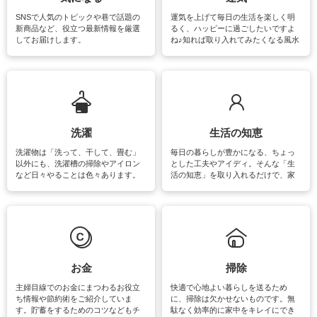
SNSで人気のトピックや巷で話題の
運気を上げて毎日の生活を楽しく明
新商品など、役立つ最新情報を厳選
るく、ハッピーに過ごしたいですよ
してお届けします。
ね♪知れば取り入れてみたくなる風水
をはじめ、訪れたくなるパワースポ
ットや神社、お寺巡りなど運気をア
ップさせるための情報をご紹介して
います。
洗濯
生活の知恵
洗濯物は「洗って、干して、畳む」
毎日の暮らしが豊かになる、ちょっ
以外にも、洗濯槽の掃除やアイロン
とした工夫やアイディ。そんな「生
など日々やることは色々あります。
活の知恵」を取り入れるだけで、家
素材によっては、洗剤や洗い方を変
事が楽しくなったり便利になるでし
えなくてはいけません。梅雨の季節
ょう。日常のなかで、すぐに実践で
は部屋干しが多くなりニオイ対策も
きるおすすめの裏ワザをご紹介して
必要になりますね。カーテンやラグ
います。
マットなどの大きな洗濯物も、正し
い洗い方をすれば自宅で洗うことが
できます。洗濯に関するお役立ち情
報やお悩み解消のための情報をご紹
お金
掃除
介しています。
主婦目線でのお金にまつわるお役立
快適で心地よい暮らしを送るため
ち情報や節約術をご紹介していま
に、掃除は欠かせないものです。無
す。貯蓄をするためのコツなどもチ
駄なく効率的に家中をキレイにでき