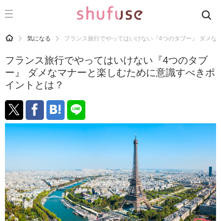
CATEGORY
記事カテゴリ
HOME
気になる
フランス旅行でやってはいけない『4つのタブー』 ダメな
気になる
フランス旅行でやってはいけない『4つのタブ
運気
ー』 ダメなマナーと楽しむために意識すべきポ
イントとは？
洗濯
生活の知恵
お金
掃除
マナー
趣味
食材辞典
おすすめ