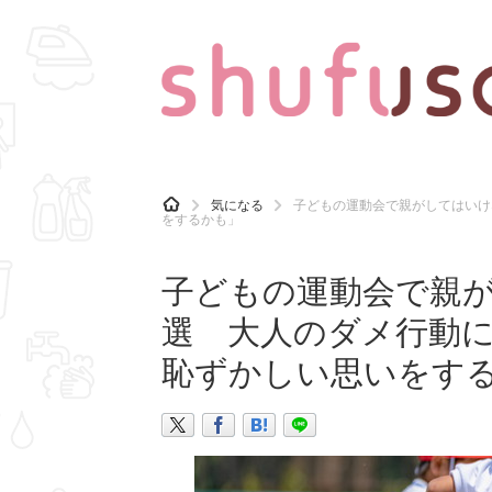
CATEGORY
記事カテゴリ
H
気になる
子どもの運動会で親がしてはいけ
O
をするかも」
気になる
運気
M
E
マナー
趣味
子どもの運動会で親が
選 大人のダメ行動
恥ずかしい思いをす