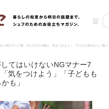
ないNGマナー7選 大人のダメ行動に「気をつけよう」「子どもも恥ずかしい思い
洗濯
生活の知恵
食材辞典
おすすめ
してはいけないNGマナー7
に「気をつけよう」「子どもも
るかも」