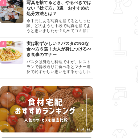
写真を捨てるとき、やるべきでは
『NG行為』をチェックしましょう。
ない『捨て方』3選 おすすめの
処分方法とは？
今手元にある写真を捨てるとなった
際、どのような手段で写真を捨てよ
うと思いましたか？丸めてゴミ箱に
入れようと思った人は、要注意！写
真は個人情報が詰まっているので、
実は恥ずかしい？パスタのNGな
ただ丸めただけの状態で捨ててしま
食べ方６選！大人が身につけるべ
うのは危険です。写真にすべきでは
き食事のマナー
ない捨て方をまとめているので、ぜ
ひチェックしておきましょう。
パスタは身近な料理ですが、レスト
ランで普段通りに食べるとマナー違
反で恥ずかしい思いをするかもしれ
ません。スプーンの使用やすする音
など、日本人がやりがちな癖を把握
して、正しい食べ方を確認しましょ
う。大人の嗜みとして知っておきた
い新常識を解説します。