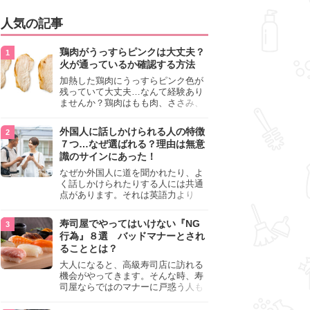
人気の記事
鶏肉がうっすらピンクは大丈夫？
火が通っているか確認する方法
加熱した鶏肉にうっすらピンク色が
残っていて大丈夫…なんて経験あり
ませんか？鶏肉はもも肉、ささみ、
手羽元など各部位によって食感や味
わいが異なり、いろいろと楽しめる
外国人に話しかけられる人の特徴
料理ですが、鶏肉は加熱した後でも
７つ…なぜ選ばれる？理由は無意
うっすらピンク色の部分が大丈夫な
識のサインにあった！
のと気になるときがあります。この
記事では生焼けか火が通っているの
なぜか外国人に道を聞かれたり、よ
かを確認する方法や、鶏肉を調理す
く話しかけられたりする人には共通
るときの注意点を紹介しますので、
点があります。それは英語力より
参考にしてみてくださいね。
も、無意識に発信している「話しか
けても大丈夫」というサインが関係
寿司屋でやってはいけない『NG
しています。よく選ばれる人の特徴
行為』８選 バッドマナーとされ
や、英語が苦手でも焦らない対処
ることとは？
法、自分を守るための注意点を詳し
く解説します。
大人になると、高級寿司店に訪れる
機会がやってきます。そんな時、寿
司屋ならではのマナーに戸惑う人も
少なくありません。本記事では、あ
らためて寿司屋でやってはいけない