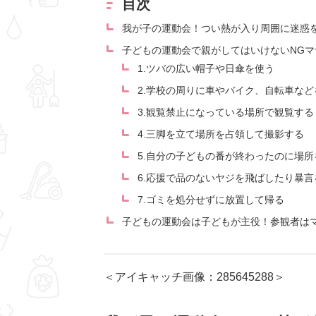
目次
我が子の運動会！つい熱が入り周囲に迷惑
子どもの運動会で親がしてはいけないNGマ
1.ツバの広い帽子や日傘を使う
2.学校の周りに車やバイク、自転車な
3.観覧禁止になっている場所で観覧する
4.三脚を立て場所を占領して撮影する
5.自分の子どもの番が終わったのに場
6.応援で品のないヤジを飛ばしたり暴言
7.ゴミを処分せずに放置して帰る
子どもの運動会は子どもが主役！参観者は
＜アイキャッチ画像：285645288＞