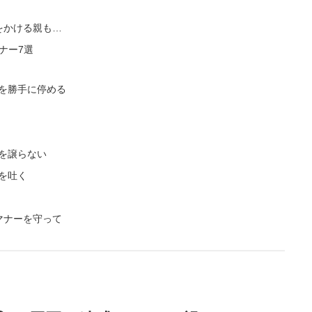
をかける親も…
ナー7選
どを勝手に停める
所を譲らない
を吐く
マナーを守って