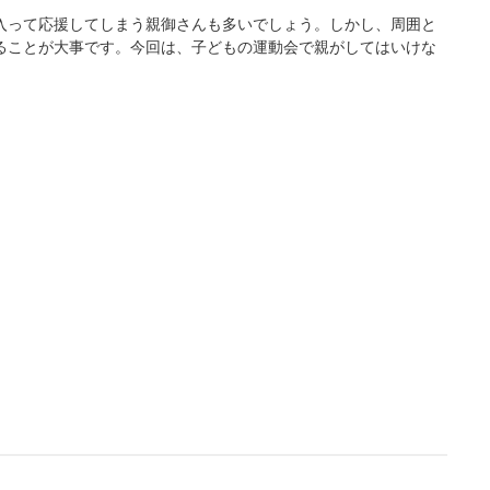
入って応援してしまう親御さんも多いでしょう。しかし、周囲と
ることが大事です。今回は、子どもの運動会で親がしてはいけな
L
/
U
o
n
a
m
d
u
e
t
d
e
:
4
.
3
6
%