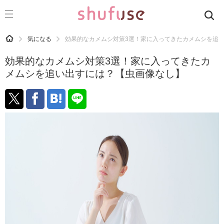
CATEGORY
記事カテゴリ
HOME
気になる
効果的なカメムシ対策3選！家に入ってきたカメムシを追
気になる
効果的なカメムシ対策3選！家に入ってきたカ
運気
メムシを追い出すには？【虫画像なし】
洗濯
生活の知恵
お金
掃除
マナー
趣味
食材辞典
おすすめ