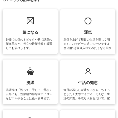
気になる
運気
SNSで人気のトピックや巷で話題の
運気を上げて毎日の生活を楽しく明
新商品など、役立つ最新情報を厳選
るく、ハッピーに過ごしたいですよ
してお届けします。
ね♪知れば取り入れてみたくなる風水
をはじめ、訪れたくなるパワースポ
ットや神社、お寺巡りなど運気をア
ップさせるための情報をご紹介して
います。
洗濯
生活の知恵
洗濯物は「洗って、干して、畳む」
毎日の暮らしが豊かになる、ちょっ
以外にも、洗濯槽の掃除やアイロン
とした工夫やアイディ。そんな「生
など日々やることは色々あります。
活の知恵」を取り入れるだけで、家
素材によっては、洗剤や洗い方を変
事が楽しくなったり便利になるでし
えなくてはいけません。梅雨の季節
ょう。日常のなかで、すぐに実践で
は部屋干しが多くなりニオイ対策も
きるおすすめの裏ワザをご紹介して
必要になりますね。カーテンやラグ
います。