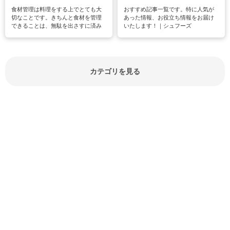
食材管理は料理をする上でとても大
おすすめ記事一覧です。特に人気が
切なことです。きちんと食材を管理
あった情報、お役立ち情報をお届け
できることは、無駄を出さすに済み
いたします！｜シュフーズ
節約にもつながりますね。買う時の
見分け方や保存方法、下処理方法な
どが分かる食材辞典は大いに役立つ
でしょう。食材に関するお役立ち情
報やお悩み解消情報など盛りだくさ
カテゴリを見る
んにご紹介しています。