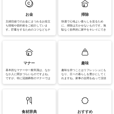
マットなどの大きな洗濯物も、正し
い洗い方をすれば自宅で洗うことが
できます。洗濯に関するお役立ち情
報やお悩み解消のための情報をご紹
お金
掃除
介しています。
主婦目線でのお金にまつわるお役立
快適で心地よい暮らしを送るため
ち情報や節約術をご紹介していま
に、掃除は欠かせないものです。無
す。貯蓄をするためのコツなどもチ
駄なく効率的に家中をキレイにでき
ェックしてみて下さいね♪まだ実践し
るよう、場所ごとの掃除方法やコ
ていないものがあれば、ぜひ取り入
ツ、アイテムをご紹介しています。
れてみてはいかがでしょうか。
掃除が苦手、洗剤で手肌が荒れてし
まう、時間がない、など掃除に関す
るお悩みを解消できるお役立ち情報
がたくさんあります。
マナー
趣味
基本的なマナーや一般常識は、なか
趣味を持つことはリフレッシュにも
なか人に聞きづらいものですよね。
なり、日々の暮らしを豊かにしてく
ですが、特に冠婚葬祭のマナーでは
れますね。家事の合間をぬって没頭
失礼があってはいけませんので、失
できる時間は、忙しくしていても充
敗は避けたいところです。大人とし
実感が味わえます。特にガーデニン
て知っておきたいマナー全般のお役
グやハーブ栽培は人気があり、他に
立ち情報やお悩み解消情報をご紹介
も読書やカメラ、旅行など皆さんが
しています。
楽しめそうな趣味に関する情報をご
紹介しています。
食材辞典
おすすめ