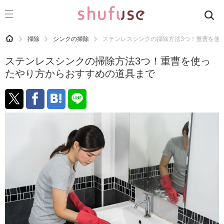
CATEGORY
記事カテゴリ
HOME
掃除
シンクの掃除
ステンレスシンクの掃除方法3つ！重曹を使
気になる
ステンレスシンクの掃除方法3つ！重曹を使っ
運気
たやり方からおすすめの道具まで
洗濯
生活の知恵
お金
掃除
マナー
趣味
食材辞典
おすすめ