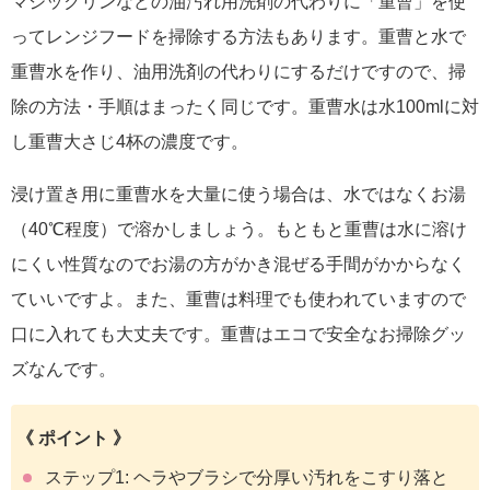
マジックリンなどの油汚れ用洗剤の代わりに「重曹」を使
ってレンジフードを掃除する方法もあります。重曹と水で
重曹水を作り、油用洗剤の代わりにするだけですので、掃
除の方法・手順はまったく同じです。重曹水は水100mlに対
し重曹大さじ4杯の濃度です。
浸け置き用に重曹水を大量に使う場合は、水ではなくお湯
（40℃程度）で溶かしましょう。もともと重曹は水に溶け
にくい性質なのでお湯の方がかき混ぜる手間がかからなく
ていいですよ。また、重曹は料理でも使われていますので
口に入れても大丈夫です。重曹はエコで安全なお掃除グッ
ズなんです。
《 ポイント 》
ステップ1: ヘラやブラシで分厚い汚れをこすり落と