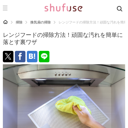
CATEGORY
記事カテゴリ
HOME
掃除
換気扇の掃除
レンジフードの掃除方法！頑固な汚れを簡単
気になる
レンジフードの掃除方法！頑固な汚れを簡単に
運気
落とす裏ワザ
洗濯
生活の知恵
お金
掃除
マナー
趣味
食材辞典
おすすめ