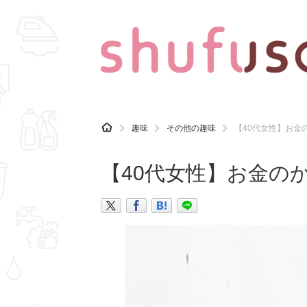
CATEGORY
記事カテゴリ
H
趣味
その他の趣味
【40代女性】お金
O
気になる
運気
M
E
【40代女性】お金の
マナー
趣味