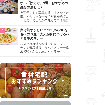
『NG行為』をチェックしましょう。
ない『捨て方』3選 おすすめの
処分方法とは？
今手元にある写真を捨てるとなった
際、どのような手段で写真を捨てよ
うと思いましたか？丸めてゴミ箱に
入れようと思った人は、要注意！写
真は個人情報が詰まっているので、
実は恥ずかしい？パスタのNGな
ただ丸めただけの状態で捨ててしま
食べ方６選！大人が身につけるべ
うのは危険です。写真にすべきでは
き食事のマナー
ない捨て方をまとめているので、ぜ
ひチェックしておきましょう。
パスタは身近な料理ですが、レスト
ランで普段通りに食べるとマナー違
反で恥ずかしい思いをするかもしれ
ません。スプーンの使用やすする音
など、日本人がやりがちな癖を把握
して、正しい食べ方を確認しましょ
う。大人の嗜みとして知っておきた
い新常識を解説します。