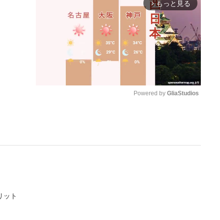
もっと見る
arrow_forward_ios
Powered by 
GliaStudios
M
u
t
e
リット