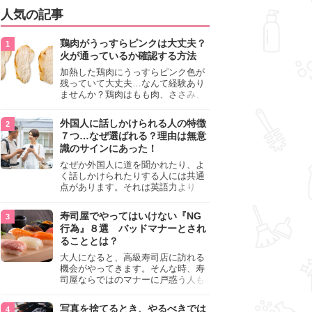
人気の記事
鶏肉がうっすらピンクは大丈夫？
火が通っているか確認する方法
加熱した鶏肉にうっすらピンク色が
残っていて大丈夫…なんて経験あり
ませんか？鶏肉はもも肉、ささみ、
手羽元など各部位によって食感や味
わいが異なり、いろいろと楽しめる
外国人に話しかけられる人の特徴
料理ですが、鶏肉は加熱した後でも
７つ…なぜ選ばれる？理由は無意
うっすらピンク色の部分が大丈夫な
識のサインにあった！
のと気になるときがあります。この
記事では生焼けか火が通っているの
なぜか外国人に道を聞かれたり、よ
かを確認する方法や、鶏肉を調理す
く話しかけられたりする人には共通
るときの注意点を紹介しますので、
点があります。それは英語力より
参考にしてみてくださいね。
も、無意識に発信している「話しか
けても大丈夫」というサインが関係
寿司屋でやってはいけない『NG
しています。よく選ばれる人の特徴
行為』８選 バッドマナーとされ
や、英語が苦手でも焦らない対処
ることとは？
法、自分を守るための注意点を詳し
く解説します。
大人になると、高級寿司店に訪れる
機会がやってきます。そんな時、寿
司屋ならではのマナーに戸惑う人も
少なくありません。本記事では、あ
らためて寿司屋でやってはいけない
写真を捨てるとき、やるべきでは