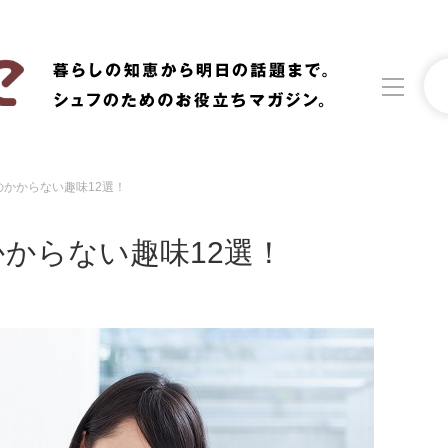
のかからない趣味12選！
洗濯
生活の知恵
かからない趣味12選！
食材辞典
おすすめ