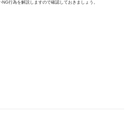
いNG行為を解説しますので確認しておきましょう。
L
/
U
o
n
a
m
d
u
e
t
d
e
:
4
.
3
6
%