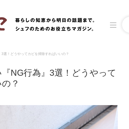
』3選！どうやってカビを掃除すればいいの？
洗濯
生活の知恵
『NG行為』3選！どうやって
食材辞典
おすすめ
いの？