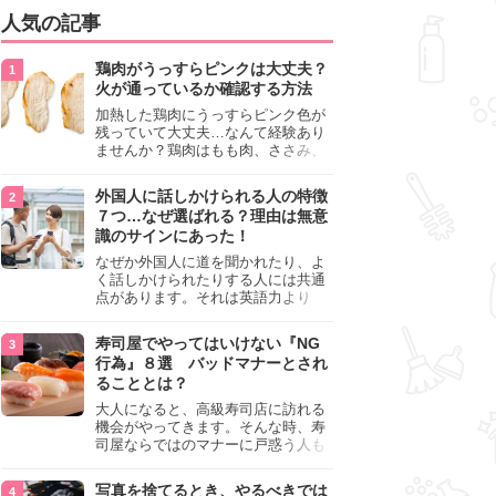
人気の記事
鶏肉がうっすらピンクは大丈夫？
火が通っているか確認する方法
加熱した鶏肉にうっすらピンク色が
残っていて大丈夫…なんて経験あり
ませんか？鶏肉はもも肉、ささみ、
手羽元など各部位によって食感や味
わいが異なり、いろいろと楽しめる
外国人に話しかけられる人の特徴
料理ですが、鶏肉は加熱した後でも
７つ…なぜ選ばれる？理由は無意
うっすらピンク色の部分が大丈夫な
識のサインにあった！
のと気になるときがあります。この
記事では生焼けか火が通っているの
なぜか外国人に道を聞かれたり、よ
かを確認する方法や、鶏肉を調理す
く話しかけられたりする人には共通
るときの注意点を紹介しますので、
点があります。それは英語力より
参考にしてみてくださいね。
も、無意識に発信している「話しか
けても大丈夫」というサインが関係
寿司屋でやってはいけない『NG
しています。よく選ばれる人の特徴
行為』８選 バッドマナーとされ
や、英語が苦手でも焦らない対処
ることとは？
法、自分を守るための注意点を詳し
く解説します。
大人になると、高級寿司店に訪れる
機会がやってきます。そんな時、寿
司屋ならではのマナーに戸惑う人も
少なくありません。本記事では、あ
らためて寿司屋でやってはいけない
写真を捨てるとき、やるべきでは