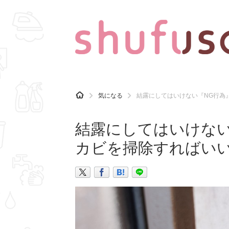
CATEGORY
記事カテゴリ
H
気になる
結露にしてはいけない『NG行為
O
気になる
運気
M
E
結露にしてはいけない
マナー
趣味
カビを掃除すればい