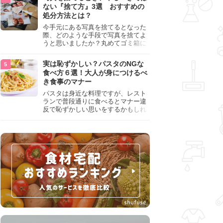
『NG行為』をチェックしましょう。
ない『捨て方』3選 おすすめの
処分方法とは？
今手元にある写真を捨てるとなった
際、どのような手段で写真を捨てよ
うと思いましたか？丸めてゴミ箱に
入れようと思った人は、要注意！写
真は個人情報が詰まっているので、
実は恥ずかしい？パスタのNGな
ただ丸めただけの状態で捨ててしま
食べ方６選！大人が身につけるべ
うのは危険です。写真にすべきでは
き食事のマナー
ない捨て方をまとめているので、ぜ
ひチェックしておきましょう。
パスタは身近な料理ですが、レスト
ランで普段通りに食べるとマナー違
反で恥ずかしい思いをするかもしれ
ません。スプーンの使用やすする音
など、日本人がやりがちな癖を把握
して、正しい食べ方を確認しましょ
う。大人の嗜みとして知っておきた
い新常識を解説します。