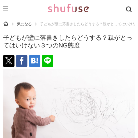
CATEGORY
記事カテゴリ
HOME
気になる
子どもが壁に落書きしたらどうする？親がとってはいけな
気になる
子どもが壁に落書きしたらどうする？親がとっ
運気
てはいけない３つのNG態度
洗濯
生活の知恵
お金
掃除
マナー
趣味
食材辞典
おすすめ