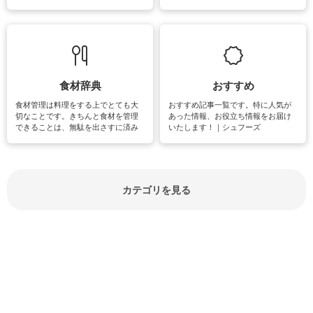
失礼があってはいけませんので、失
できる時間は、忙しくしていても充
敗は避けたいところです。大人とし
実感が味わえます。特にガーデニン
て知っておきたいマナー全般のお役
グやハーブ栽培は人気があり、他に
立ち情報やお悩み解消情報をご紹介
も読書やカメラ、旅行など皆さんが
しています。
楽しめそうな趣味に関する情報をご
紹介しています。
食材辞典
おすすめ
食材管理は料理をする上でとても大
おすすめ記事一覧です。特に人気が
切なことです。きちんと食材を管理
あった情報、お役立ち情報をお届け
できることは、無駄を出さすに済み
いたします！｜シュフーズ
節約にもつながりますね。買う時の
見分け方や保存方法、下処理方法な
どが分かる食材辞典は大いに役立つ
でしょう。食材に関するお役立ち情
報やお悩み解消情報など盛りだくさ
カテゴリを見る
んにご紹介しています。