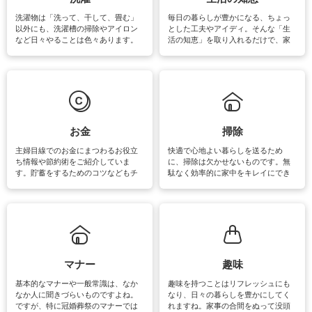
洗濯物は「洗って、干して、畳む」
毎日の暮らしが豊かになる、ちょっ
以外にも、洗濯槽の掃除やアイロン
とした工夫やアイディ。そんな「生
など日々やることは色々あります。
活の知恵」を取り入れるだけで、家
素材によっては、洗剤や洗い方を変
事が楽しくなったり便利になるでし
えなくてはいけません。梅雨の季節
ょう。日常のなかで、すぐに実践で
は部屋干しが多くなりニオイ対策も
きるおすすめの裏ワザをご紹介して
必要になりますね。カーテンやラグ
います。
マットなどの大きな洗濯物も、正し
い洗い方をすれば自宅で洗うことが
できます。洗濯に関するお役立ち情
報やお悩み解消のための情報をご紹
お金
掃除
介しています。
主婦目線でのお金にまつわるお役立
快適で心地よい暮らしを送るため
ち情報や節約術をご紹介していま
に、掃除は欠かせないものです。無
す。貯蓄をするためのコツなどもチ
駄なく効率的に家中をキレイにでき
ェックしてみて下さいね♪まだ実践し
るよう、場所ごとの掃除方法やコ
ていないものがあれば、ぜひ取り入
ツ、アイテムをご紹介しています。
れてみてはいかがでしょうか。
掃除が苦手、洗剤で手肌が荒れてし
まう、時間がない、など掃除に関す
るお悩みを解消できるお役立ち情報
がたくさんあります。
マナー
趣味
基本的なマナーや一般常識は、なか
趣味を持つことはリフレッシュにも
なか人に聞きづらいものですよね。
なり、日々の暮らしを豊かにしてく
ですが、特に冠婚葬祭のマナーでは
れますね。家事の合間をぬって没頭