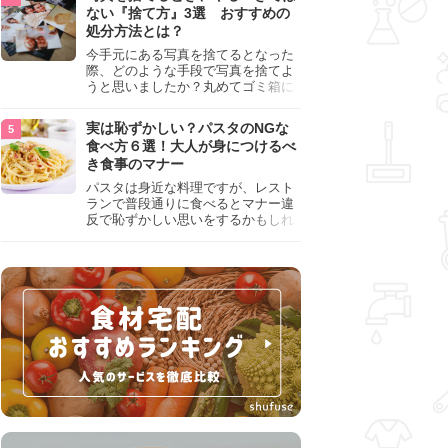
『NG行為』をチェックしましょう。
ない『捨て方』3選 おすすめの
処分方法とは？
今手元にある写真を捨てるとなった
際、どのような手段で写真を捨てよ
うと思いましたか？丸めてゴミ箱に
入れようと思った人は、要注意！写
真は個人情報が詰まっているので、
実は恥ずかしい？パスタのNGな
ただ丸めただけの状態で捨ててしま
食べ方６選！大人が身につけるべ
うのは危険です。写真にすべきでは
き食事のマナー
ない捨て方をまとめているので、ぜ
ひチェックしておきましょう。
パスタは身近な料理ですが、レスト
ランで普段通りに食べるとマナー違
反で恥ずかしい思いをするかもしれ
ません。スプーンの使用やすする音
など、日本人がやりがちな癖を把握
して、正しい食べ方を確認しましょ
う。大人の嗜みとして知っておきた
い新常識を解説します。