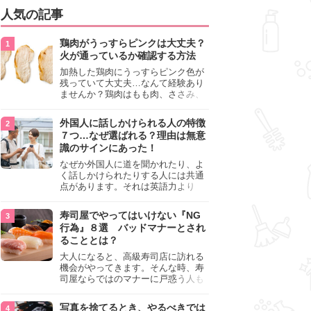
人気の記事
鶏肉がうっすらピンクは大丈夫？
火が通っているか確認する方法
加熱した鶏肉にうっすらピンク色が
残っていて大丈夫…なんて経験あり
ませんか？鶏肉はもも肉、ささみ、
手羽元など各部位によって食感や味
わいが異なり、いろいろと楽しめる
外国人に話しかけられる人の特徴
料理ですが、鶏肉は加熱した後でも
７つ…なぜ選ばれる？理由は無意
うっすらピンク色の部分が大丈夫な
識のサインにあった！
のと気になるときがあります。この
記事では生焼けか火が通っているの
なぜか外国人に道を聞かれたり、よ
かを確認する方法や、鶏肉を調理す
く話しかけられたりする人には共通
るときの注意点を紹介しますので、
点があります。それは英語力より
参考にしてみてくださいね。
も、無意識に発信している「話しか
けても大丈夫」というサインが関係
寿司屋でやってはいけない『NG
しています。よく選ばれる人の特徴
行為』８選 バッドマナーとされ
や、英語が苦手でも焦らない対処
ることとは？
法、自分を守るための注意点を詳し
く解説します。
大人になると、高級寿司店に訪れる
機会がやってきます。そんな時、寿
司屋ならではのマナーに戸惑う人も
少なくありません。本記事では、あ
らためて寿司屋でやってはいけない
写真を捨てるとき、やるべきでは