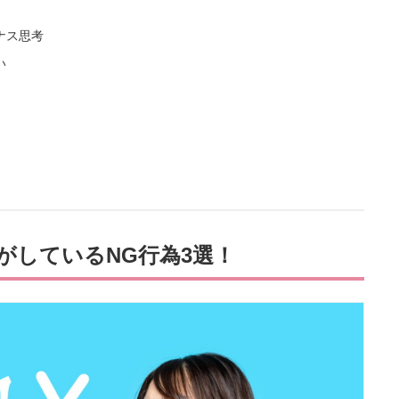
ナス思考
い
がしているNG行為3選！