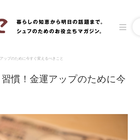
アップのために今すぐ変えるべきこと
洗濯
生活の知恵
メ習慣！金運アップのために今
食材辞典
おすすめ