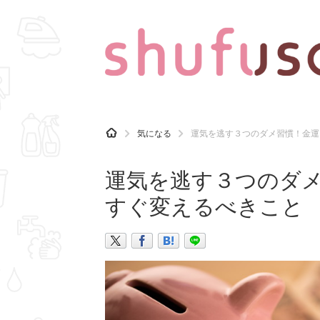
CATEGORY
記事カテゴリ
H
気になる
運気を逃す３つのダメ習慣！金運
O
気になる
運気
M
E
運気を逃す３つのダ
マナー
趣味
すぐ変えるべきこと