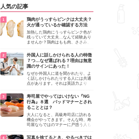
人気の記事
鶏肉がうっすらピンクは大丈夫？
火が通っているか確認する方法
加熱した鶏肉にうっすらピンク色が
残っていて大丈夫…なんて経験あり
ませんか？鶏肉はもも肉、ささみ、
手羽元など各部位によって食感や味
わいが異なり、いろいろと楽しめる
外国人に話しかけられる人の特徴
料理ですが、鶏肉は加熱した後でも
７つ…なぜ選ばれる？理由は無意
うっすらピンク色の部分が大丈夫な
識のサインにあった！
のと気になるときがあります。この
記事では生焼けか火が通っているの
なぜか外国人に道を聞かれたり、よ
かを確認する方法や、鶏肉を調理す
く話しかけられたりする人には共通
るときの注意点を紹介しますので、
点があります。それは英語力より
参考にしてみてくださいね。
も、無意識に発信している「話しか
けても大丈夫」というサインが関係
寿司屋でやってはいけない『NG
しています。よく選ばれる人の特徴
行為』８選 バッドマナーとされ
や、英語が苦手でも焦らない対処
ることとは？
法、自分を守るための注意点を詳し
く解説します。
大人になると、高級寿司店に訪れる
機会がやってきます。そんな時、寿
司屋ならではのマナーに戸惑う人も
少なくありません。本記事では、あ
らためて寿司屋でやってはいけない
写真を捨てるとき、やるべきでは