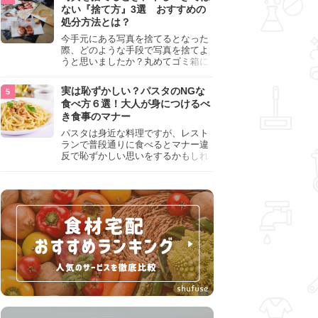
『NG行為』をチェックしましょう。
ない『捨て方』3選 おすすめの
処分方法とは？
今手元にある写真を捨てるとなった
際、どのような手段で写真を捨てよ
うと思いましたか？丸めてゴミ箱に
入れようと思った人は、要注意！写
真は個人情報が詰まっているので、
実は恥ずかしい？パスタのNGな
ただ丸めただけの状態で捨ててしま
食べ方６選！大人が身につけるべ
うのは危険です。写真にすべきでは
き食事のマナー
ない捨て方をまとめているので、ぜ
ひチェックしておきましょう。
パスタは身近な料理ですが、レスト
ランで普段通りに食べるとマナー違
反で恥ずかしい思いをするかもしれ
ません。スプーンの使用やすする音
など、日本人がやりがちな癖を把握
して、正しい食べ方を確認しましょ
う。大人の嗜みとして知っておきた
い新常識を解説します。