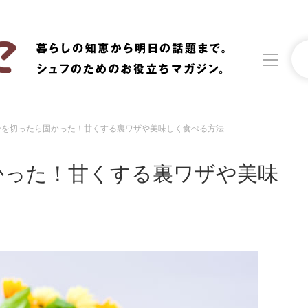
ンを切ったら固かった！甘くする裏ワザや美味しく食べる方法
洗濯
生活の知恵
かった！甘くする裏ワザや美味
食材辞典
おすすめ