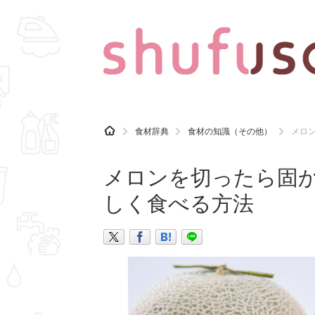
CATEGORY
記事カテゴリ
H
食材辞典
食材の知識（その他）
メロ
O
気になる
運気
M
E
メロンを切ったら固
マナー
趣味
しく食べる方法