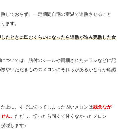
追熟しておらず、一定期間自宅の室温で追熟させること
なります。
押したときに凹むくらいになったら追熟が進み完熟した食
期については、貼付のシールや同梱されたチラシなどに記
の際やいただきもののメロンにそれらがあるかどうか確認
した上に、すでに切ってしまった固いメロンは
残念なが
ません。
ただし、切ったら固くて甘くなかったメロン
（
後述
します）