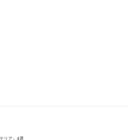
L
/
U
o
n
a
m
d
u
e
t
d
e
:
4
.
3
6
%
テリア』4選