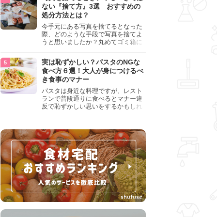
『NG行為』をチェックしましょう。
ない『捨て方』3選 おすすめの
処分方法とは？
今手元にある写真を捨てるとなった
際、どのような手段で写真を捨てよ
うと思いましたか？丸めてゴミ箱に
入れようと思った人は、要注意！写
真は個人情報が詰まっているので、
実は恥ずかしい？パスタのNGな
ただ丸めただけの状態で捨ててしま
食べ方６選！大人が身につけるべ
うのは危険です。写真にすべきでは
き食事のマナー
ない捨て方をまとめているので、ぜ
ひチェックしておきましょう。
パスタは身近な料理ですが、レスト
ランで普段通りに食べるとマナー違
反で恥ずかしい思いをするかもしれ
ません。スプーンの使用やすする音
など、日本人がやりがちな癖を把握
して、正しい食べ方を確認しましょ
う。大人の嗜みとして知っておきた
い新常識を解説します。