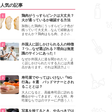
人気の記事
鶏肉がうっすらピンクは大丈夫？
火が通っているか確認する方法
加熱した鶏肉にうっすらピンク色が
残っていて大丈夫…なんて経験あり
ませんか？鶏肉はもも肉、ささみ、
手羽元など各部位によって食感や味
わいが異なり、いろいろと楽しめる
外国人に話しかけられる人の特徴
料理ですが、鶏肉は加熱した後でも
７つ…なぜ選ばれる？理由は無意
うっすらピンク色の部分が大丈夫な
識のサインにあった！
のと気になるときがあります。この
記事では生焼けか火が通っているの
なぜか外国人に道を聞かれたり、よ
かを確認する方法や、鶏肉を調理す
く話しかけられたりする人には共通
るときの注意点を紹介しますので、
点があります。それは英語力より
参考にしてみてくださいね。
も、無意識に発信している「話しか
けても大丈夫」というサインが関係
寿司屋でやってはいけない『NG
しています。よく選ばれる人の特徴
行為』８選 バッドマナーとされ
や、英語が苦手でも焦らない対処
ることとは？
法、自分を守るための注意点を詳し
く解説します。
大人になると、高級寿司店に訪れる
機会がやってきます。そんな時、寿
司屋ならではのマナーに戸惑う人も
少なくありません。本記事では、あ
らためて寿司屋でやってはいけない
写真を捨てるとき、やるべきでは