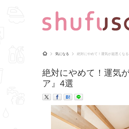
CATEGORY
記事カテゴリ
H
気になる
絶対にやめて！運気が超悪くなる
O
気になる
運気
M
E
絶対にやめて！運気が
マナー
趣味
ア』4選