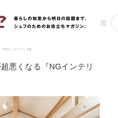
『NGインテリア』4選
洗濯
生活の知恵
超悪くなる『NGインテリ
食材辞典
おすすめ