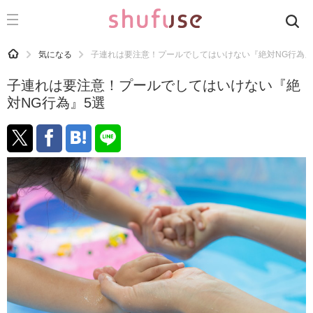
CATEGORY
記事カテゴリ
HOME
気になる
子連れは要注意！プールでしてはいけない『絶対NG行為』
気になる
子連れは要注意！プールでしてはいけない『絶
運気
対NG行為』5選
洗濯
生活の知恵
お金
掃除
マナー
趣味
食材辞典
おすすめ