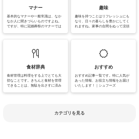
マナー
趣味
基本的なマナーや一般常識は、なか
趣味を持つことはリフレッシュにも
なか人に聞きづらいものですよね。
なり、日々の暮らしを豊かにしてく
ですが、特に冠婚葬祭のマナーでは
れますね。家事の合間をぬって没頭
失礼があってはいけませんので、失
できる時間は、忙しくしていても充
敗は避けたいところです。大人とし
実感が味わえます。特にガーデニン
て知っておきたいマナー全般のお役
グやハーブ栽培は人気があり、他に
立ち情報やお悩み解消情報をご紹介
も読書やカメラ、旅行など皆さんが
しています。
楽しめそうな趣味に関する情報をご
紹介しています。
食材辞典
おすすめ
食材管理は料理をする上でとても大
おすすめ記事一覧です。特に人気が
切なことです。きちんと食材を管理
あった情報、お役立ち情報をお届け
できることは、無駄を出さすに済み
いたします！｜シュフーズ
節約にもつながりますね。買う時の
見分け方や保存方法、下処理方法な
どが分かる食材辞典は大いに役立つ
でしょう。食材に関するお役立ち情
報やお悩み解消情報など盛りだくさ
カテゴリを見る
んにご紹介しています。