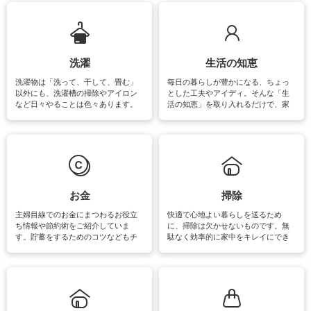
ップさせるための情報をご紹介して
います。
洗濯
生活の知恵
洗濯物は「洗って、干して、畳む」
毎日の暮らしが豊かになる、ちょっ
以外にも、洗濯槽の掃除やアイロン
とした工夫やアイディ。そんな「生
など日々やることは色々あります。
活の知恵」を取り入れるだけで、家
素材によっては、洗剤や洗い方を変
事が楽しくなったり便利になるでし
えなくてはいけません。梅雨の季節
ょう。日常のなかで、すぐに実践で
は部屋干しが多くなりニオイ対策も
きるおすすめの裏ワザをご紹介して
必要になりますね。カーテンやラグ
います。
マットなどの大きな洗濯物も、正し
い洗い方をすれば自宅で洗うことが
できます。洗濯に関するお役立ち情
報やお悩み解消のための情報をご紹
お金
掃除
介しています。
主婦目線でのお金にまつわるお役立
快適で心地よい暮らしを送るため
ち情報や節約術をご紹介していま
に、掃除は欠かせないものです。無
す。貯蓄をするためのコツなどもチ
駄なく効率的に家中をキレイにでき
ェックしてみて下さいね♪まだ実践し
るよう、場所ごとの掃除方法やコ
ていないものがあれば、ぜひ取り入
ツ、アイテムをご紹介しています。
れてみてはいかがでしょうか。
掃除が苦手、洗剤で手肌が荒れてし
まう、時間がない、など掃除に関す
るお悩みを解消できるお役立ち情報
がたくさんあります。