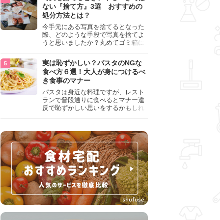
『NG行為』をチェックしましょう。
ない『捨て方』3選 おすすめの
処分方法とは？
今手元にある写真を捨てるとなった
際、どのような手段で写真を捨てよ
うと思いましたか？丸めてゴミ箱に
入れようと思った人は、要注意！写
真は個人情報が詰まっているので、
実は恥ずかしい？パスタのNGな
ただ丸めただけの状態で捨ててしま
食べ方６選！大人が身につけるべ
うのは危険です。写真にすべきでは
き食事のマナー
ない捨て方をまとめているので、ぜ
ひチェックしておきましょう。
パスタは身近な料理ですが、レスト
ランで普段通りに食べるとマナー違
反で恥ずかしい思いをするかもしれ
ません。スプーンの使用やすする音
など、日本人がやりがちな癖を把握
して、正しい食べ方を確認しましょ
う。大人の嗜みとして知っておきた
い新常識を解説します。