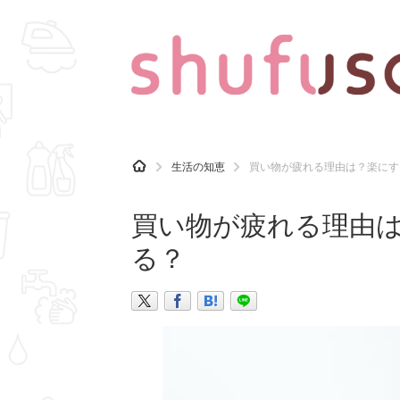
CATEGORY
記事カテゴリ
H
生活の知恵
買い物が疲れる理由は？楽にす
O
気になる
運気
M
E
買い物が疲れる理由
マナー
趣味
る？