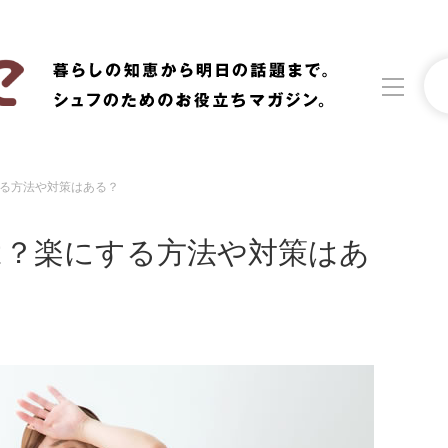
る方法や対策はある？
洗濯
生活の知恵
は？楽にする方法や対策はあ
食材辞典
おすすめ