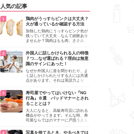
人気の記事
鶏肉がうっすらピンクは大丈夫？
火が通っているか確認する方法
加熱した鶏肉にうっすらピンク色が
残っていて大丈夫…なんて経験あり
ませんか？鶏肉はもも肉、ささみ、
手羽元など各部位によって食感や味
わいが異なり、いろいろと楽しめる
外国人に話しかけられる人の特徴
料理ですが、鶏肉は加熱した後でも
７つ…なぜ選ばれる？理由は無意
うっすらピンク色の部分が大丈夫な
識のサインにあった！
のと気になるときがあります。この
記事では生焼けか火が通っているの
なぜか外国人に道を聞かれたり、よ
かを確認する方法や、鶏肉を調理す
く話しかけられたりする人には共通
るときの注意点を紹介しますので、
点があります。それは英語力より
参考にしてみてくださいね。
も、無意識に発信している「話しか
けても大丈夫」というサインが関係
寿司屋でやってはいけない『NG
しています。よく選ばれる人の特徴
行為』８選 バッドマナーとされ
や、英語が苦手でも焦らない対処
ることとは？
法、自分を守るための注意点を詳し
く解説します。
大人になると、高級寿司店に訪れる
機会がやってきます。そんな時、寿
司屋ならではのマナーに戸惑う人も
少なくありません。本記事では、あ
らためて寿司屋でやってはいけない
写真を捨てるとき、やるべきでは