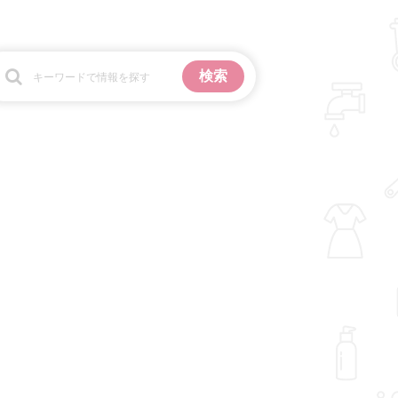
お金
掃除