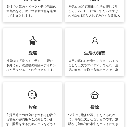
SNSで人気のトピックや巷で話題の
運気を上げて毎日の生活を楽しく明
新商品など、役立つ最新情報を厳選
るく、ハッピーに過ごしたいですよ
してお届けします。
ね♪知れば取り入れてみたくなる風水
をはじめ、訪れたくなるパワースポ
ットや神社、お寺巡りなど運気をア
ップさせるための情報をご紹介して
います。
洗濯
生活の知恵
洗濯物は「洗って、干して、畳む」
毎日の暮らしが豊かになる、ちょっ
以外にも、洗濯槽の掃除やアイロン
とした工夫やアイディ。そんな「生
など日々やることは色々あります。
活の知恵」を取り入れるだけで、家
素材によっては、洗剤や洗い方を変
事が楽しくなったり便利になるでし
えなくてはいけません。梅雨の季節
ょう。日常のなかで、すぐに実践で
は部屋干しが多くなりニオイ対策も
きるおすすめの裏ワザをご紹介して
必要になりますね。カーテンやラグ
います。
マットなどの大きな洗濯物も、正し
い洗い方をすれば自宅で洗うことが
できます。洗濯に関するお役立ち情
報やお悩み解消のための情報をご紹
お金
掃除
介しています。
主婦目線でのお金にまつわるお役立
快適で心地よい暮らしを送るため
ち情報や節約術をご紹介していま
に、掃除は欠かせないものです。無
す。貯蓄をするためのコツなどもチ
駄なく効率的に家中をキレイにでき