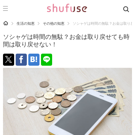
CATEGORY
記事カテゴリ
HOME
生活の知恵
その他の知恵
ソシャゲは時間の無駄？お金は取り戻
気になる
ソシャゲは時間の無駄？お金は取り戻せても時
運気
間は取り戻せない！
洗濯
生活の知恵
お金
掃除
マナー
趣味
食材辞典
おすすめ