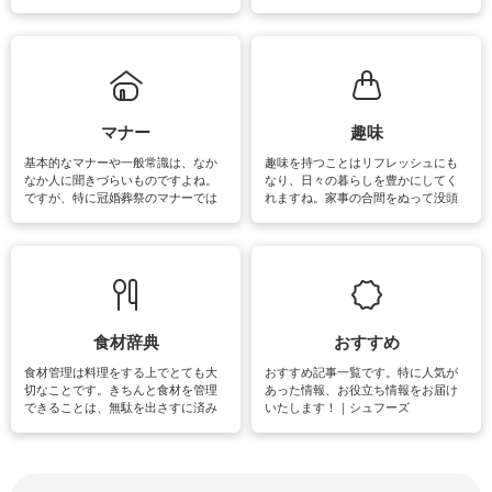
ェックしてみて下さいね♪まだ実践し
るよう、場所ごとの掃除方法やコ
ていないものがあれば、ぜひ取り入
ツ、アイテムをご紹介しています。
れてみてはいかがでしょうか。
掃除が苦手、洗剤で手肌が荒れてし
まう、時間がない、など掃除に関す
るお悩みを解消できるお役立ち情報
がたくさんあります。
マナー
趣味
基本的なマナーや一般常識は、なか
趣味を持つことはリフレッシュにも
なか人に聞きづらいものですよね。
なり、日々の暮らしを豊かにしてく
ですが、特に冠婚葬祭のマナーでは
れますね。家事の合間をぬって没頭
失礼があってはいけませんので、失
できる時間は、忙しくしていても充
敗は避けたいところです。大人とし
実感が味わえます。特にガーデニン
て知っておきたいマナー全般のお役
グやハーブ栽培は人気があり、他に
立ち情報やお悩み解消情報をご紹介
も読書やカメラ、旅行など皆さんが
しています。
楽しめそうな趣味に関する情報をご
紹介しています。
食材辞典
おすすめ
食材管理は料理をする上でとても大
おすすめ記事一覧です。特に人気が
切なことです。きちんと食材を管理
あった情報、お役立ち情報をお届け
できることは、無駄を出さすに済み
いたします！｜シュフーズ
節約にもつながりますね。買う時の
見分け方や保存方法、下処理方法な
どが分かる食材辞典は大いに役立つ
でしょう。食材に関するお役立ち情