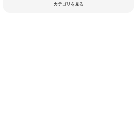
報やお悩み解消情報など盛りだくさ
カテゴリを見る
んにご紹介しています。