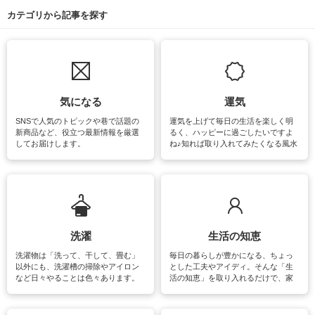
カテゴリから記事を探す
気になる
運気
SNSで人気のトピックや巷で話題の
運気を上げて毎日の生活を楽しく明
新商品など、役立つ最新情報を厳選
るく、ハッピーに過ごしたいですよ
してお届けします。
ね♪知れば取り入れてみたくなる風水
をはじめ、訪れたくなるパワースポ
ットや神社、お寺巡りなど運気をア
ップさせるための情報をご紹介して
います。
洗濯
生活の知恵
洗濯物は「洗って、干して、畳む」
毎日の暮らしが豊かになる、ちょっ
以外にも、洗濯槽の掃除やアイロン
とした工夫やアイディ。そんな「生
など日々やることは色々あります。
活の知恵」を取り入れるだけで、家
素材によっては、洗剤や洗い方を変
事が楽しくなったり便利になるでし
えなくてはいけません。梅雨の季節
ょう。日常のなかで、すぐに実践で
は部屋干しが多くなりニオイ対策も
きるおすすめの裏ワザをご紹介して