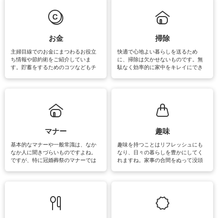
必要になりますね。カーテンやラグ
います。
マットなどの大きな洗濯物も、正し
い洗い方をすれば自宅で洗うことが
できます。洗濯に関するお役立ち情
報やお悩み解消のための情報をご紹
お金
掃除
介しています。
主婦目線でのお金にまつわるお役立
快適で心地よい暮らしを送るため
ち情報や節約術をご紹介していま
に、掃除は欠かせないものです。無
す。貯蓄をするためのコツなどもチ
駄なく効率的に家中をキレイにでき
ェックしてみて下さいね♪まだ実践し
るよう、場所ごとの掃除方法やコ
ていないものがあれば、ぜひ取り入
ツ、アイテムをご紹介しています。
れてみてはいかがでしょうか。
掃除が苦手、洗剤で手肌が荒れてし
まう、時間がない、など掃除に関す
るお悩みを解消できるお役立ち情報
がたくさんあります。
マナー
趣味
基本的なマナーや一般常識は、なか
趣味を持つことはリフレッシュにも
なか人に聞きづらいものですよね。
なり、日々の暮らしを豊かにしてく
ですが、特に冠婚葬祭のマナーでは
れますね。家事の合間をぬって没頭
失礼があってはいけませんので、失
できる時間は、忙しくしていても充
敗は避けたいところです。大人とし
実感が味わえます。特にガーデニン
て知っておきたいマナー全般のお役
グやハーブ栽培は人気があり、他に
立ち情報やお悩み解消情報をご紹介
も読書やカメラ、旅行など皆さんが
しています。
楽しめそうな趣味に関する情報をご
紹介しています。