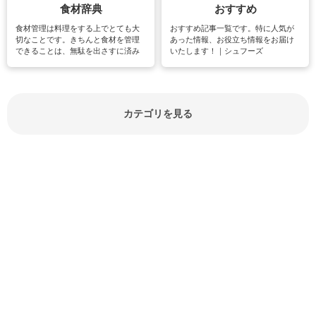
食材辞典
おすすめ
食材管理は料理をする上でとても大
おすすめ記事一覧です。特に人気が
切なことです。きちんと食材を管理
あった情報、お役立ち情報をお届け
できることは、無駄を出さすに済み
いたします！｜シュフーズ
節約にもつながりますね。買う時の
見分け方や保存方法、下処理方法な
どが分かる食材辞典は大いに役立つ
でしょう。食材に関するお役立ち情
報やお悩み解消情報など盛りだくさ
カテゴリを見る
んにご紹介しています。