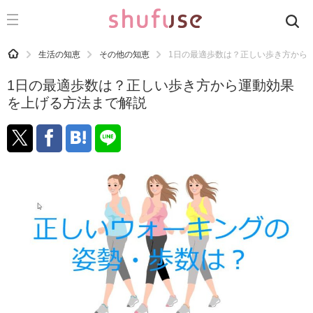
CATEGORY
記事カテゴリ
HOME
生活の知恵
その他の知恵
1日の最適歩数は？正しい歩き方から
気になる
1日の最適歩数は？正しい歩き方から運動効果
運気
を上げる方法まで解説
洗濯
生活の知恵
お金
掃除
マナー
趣味
食材辞典
おすすめ