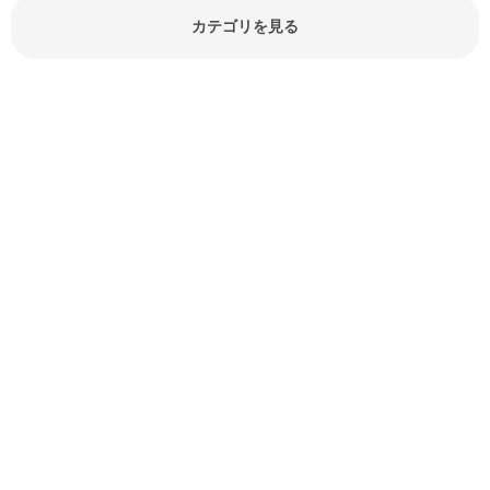
報やお悩み解消情報など盛りだくさ
カテゴリを見る
んにご紹介しています。