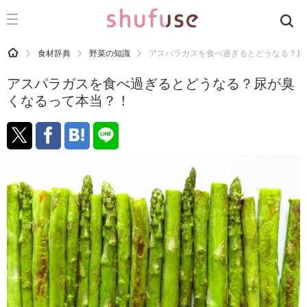
CATEGORY
記事カテゴリ
HOME
食材辞典
野菜の知識
アスパラガスを食べ過ぎるとどうなる？尿
気になる
アスパラガスを食べ過ぎるとどうなる？尿が臭
運気
くなるって本当？！
洗濯
生活の知恵
お金
掃除
マナー
趣味
食材辞典
おすすめ