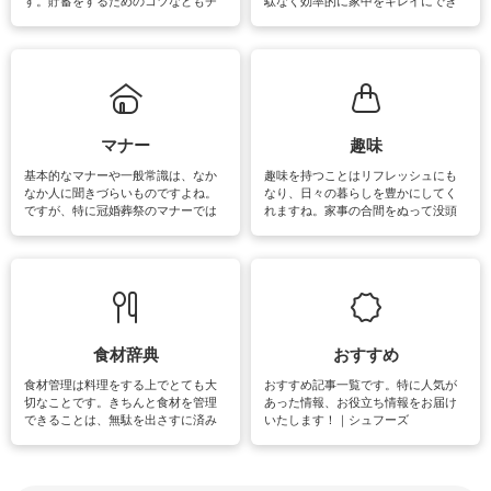
す。貯蓄をするためのコツなどもチ
駄なく効率的に家中をキレイにでき
ェックしてみて下さいね♪まだ実践し
るよう、場所ごとの掃除方法やコ
ていないものがあれば、ぜひ取り入
ツ、アイテムをご紹介しています。
れてみてはいかがでしょうか。
掃除が苦手、洗剤で手肌が荒れてし
まう、時間がない、など掃除に関す
るお悩みを解消できるお役立ち情報
がたくさんあります。
マナー
趣味
基本的なマナーや一般常識は、なか
趣味を持つことはリフレッシュにも
なか人に聞きづらいものですよね。
なり、日々の暮らしを豊かにしてく
ですが、特に冠婚葬祭のマナーでは
れますね。家事の合間をぬって没頭
失礼があってはいけませんので、失
できる時間は、忙しくしていても充
敗は避けたいところです。大人とし
実感が味わえます。特にガーデニン
て知っておきたいマナー全般のお役
グやハーブ栽培は人気があり、他に
立ち情報やお悩み解消情報をご紹介
も読書やカメラ、旅行など皆さんが
しています。
楽しめそうな趣味に関する情報をご
紹介しています。
食材辞典
おすすめ
食材管理は料理をする上でとても大
おすすめ記事一覧です。特に人気が
切なことです。きちんと食材を管理
あった情報、お役立ち情報をお届け
できることは、無駄を出さすに済み
いたします！｜シュフーズ
節約にもつながりますね。買う時の
見分け方や保存方法、下処理方法な
どが分かる食材辞典は大いに役立つ
でしょう。食材に関するお役立ち情