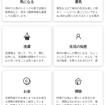
気になる
運気
SNSで人気のトピックや巷で話題の
運気を上げて毎日の生活を楽しく明
新商品など、役立つ最新情報を厳選
るく、ハッピーに過ごしたいですよ
してお届けします。
ね♪知れば取り入れてみたくなる風水
をはじめ、訪れたくなるパワースポ
ットや神社、お寺巡りなど運気をア
ップさせるための情報をご紹介して
います。
洗濯
生活の知恵
洗濯物は「洗って、干して、畳む」
毎日の暮らしが豊かになる、ちょっ
以外にも、洗濯槽の掃除やアイロン
とした工夫やアイディ。そんな「生
など日々やることは色々あります。
活の知恵」を取り入れるだけで、家
素材によっては、洗剤や洗い方を変
事が楽しくなったり便利になるでし
えなくてはいけません。梅雨の季節
ょう。日常のなかで、すぐに実践で
は部屋干しが多くなりニオイ対策も
きるおすすめの裏ワザをご紹介して
必要になりますね。カーテンやラグ
います。
マットなどの大きな洗濯物も、正し
い洗い方をすれば自宅で洗うことが
できます。洗濯に関するお役立ち情
報やお悩み解消のための情報をご紹
お金
掃除
介しています。
主婦目線でのお金にまつわるお役立
快適で心地よい暮らしを送るため
ち情報や節約術をご紹介していま
に、掃除は欠かせないものです。無