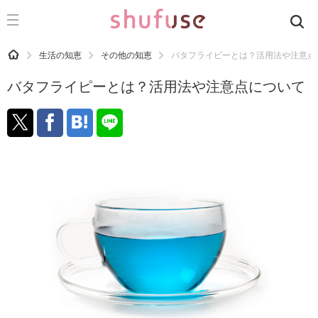
CATEGORY
記事カテゴリ
HOME
生活の知恵
その他の知恵
バタフライピーとは？活用法や注意点
気になる
バタフライピーとは？活用法や注意点について
運気
洗濯
生活の知恵
お金
掃除
マナー
趣味
食材辞典
おすすめ