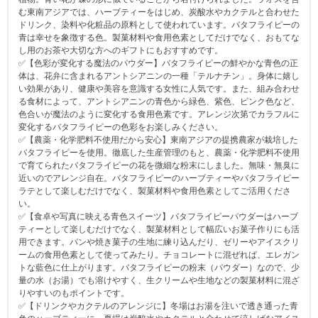
む東南アジアでは、ハーブティーをはじめ、炭酸水やカクテルと合わせた
ドリンク、染料や化粧品の原料として使われています。バタフライピーの
青は幸せを象徴する色。製菓材料や食用色素としてだけでなく、おもてな
し用のお茶や大切な方へのギフトにもおすすめです。
✅【色彩が変化する魔法のパウダー】バタフライピーの鮮やかな青色の正
体は、花弁に含まれるアントシアニンの一種「テルナチン」。身体に嬉し
い効果があり、健康や美容を意識する女性に人気です。また、組み合わせ
る食材によって、アントシアニンの青色から緑色、紫色、ピンク色など、
色合いが魔法のように変化する食用色素です。アレンジ次第でカラフルに
変化するバタフライピーの色彩をお楽しみください。
✅【農薬・化学肥料不使用だから安心】東南アジアの提携農家が栽培した
バタフライピーを使用。徹底した生産管理のもと、農薬・化学肥料不使用
で育てられたバタフライピーの花を微細な粉末にしました。無味・無臭に
近いのでアレンジ自在。バタフライピーのハーブティーやバタフライピー
ラテとして楽しむだけでなく、製菓材料や食用色素としてご活用くださ
い。
✅【食卓や写真に映える青色スイーツ】バタフライピーパウダーはハーブ
ティーとして楽しむだけでなく、製菓材料として幅広いお菓子作りにも活
用できます。パンや焼き菓子の生地に練り込んだり、ゼリーやアイスクリ
ームの食用色素として使ってみたり。チョコレートに混ぜれば、エレガン
トな藍色に仕上がります。バタフライピーの粉末（パウダー）なので、少
量の水（お湯）でも溶けやすく、生クリームや生地などの製菓材料に混ざ
りやすいのもポイントです。
✅【ドリンクやカクテルのアレンジに】冬場はお湯を注いで透き通った青