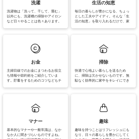
洗濯
生活の知恵
洗濯物は「洗って、干して、畳む」
毎日の暮らしが豊かになる、ちょっ
以外にも、洗濯槽の掃除やアイロン
とした工夫やアイディ。そんな「生
など日々やることは色々あります。
活の知恵」を取り入れるだけで、家
素材によっては、洗剤や洗い方を変
事が楽しくなったり便利になるでし
えなくてはいけません。梅雨の季節
ょう。日常のなかで、すぐに実践で
は部屋干しが多くなりニオイ対策も
きるおすすめの裏ワザをご紹介して
必要になりますね。カーテンやラグ
います。
マットなどの大きな洗濯物も、正し
い洗い方をすれば自宅で洗うことが
できます。洗濯に関するお役立ち情
報やお悩み解消のための情報をご紹
お金
掃除
介しています。
主婦目線でのお金にまつわるお役立
快適で心地よい暮らしを送るため
ち情報や節約術をご紹介していま
に、掃除は欠かせないものです。無
す。貯蓄をするためのコツなどもチ
駄なく効率的に家中をキレイにでき
ェックしてみて下さいね♪まだ実践し
るよう、場所ごとの掃除方法やコ
ていないものがあれば、ぜひ取り入
ツ、アイテムをご紹介しています。
れてみてはいかがでしょうか。
掃除が苦手、洗剤で手肌が荒れてし
まう、時間がない、など掃除に関す
るお悩みを解消できるお役立ち情報
がたくさんあります。
マナー
趣味
基本的なマナーや一般常識は、なか
趣味を持つことはリフレッシュにも
なか人に聞きづらいものですよね。
なり、日々の暮らしを豊かにしてく