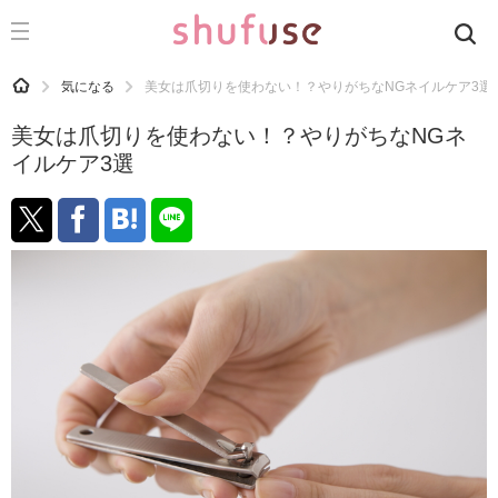
CATEGORY
記事カテゴリ
HOME
気になる
美女は爪切りを使わない！？やりがちなNGネイルケア3選
気になる
美女は爪切りを使わない！？やりがちなNGネ
運気
イルケア3選
洗濯
生活の知恵
お金
掃除
マナー
趣味
食材辞典
おすすめ