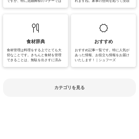
ですが、特に冠婚葬祭のマナーでは
れますね。家事の合間をぬって没頭
失礼があってはいけませんので、失
できる時間は、忙しくしていても充
敗は避けたいところです。大人とし
実感が味わえます。特にガーデニン
て知っておきたいマナー全般のお役
グやハーブ栽培は人気があり、他に
立ち情報やお悩み解消情報をご紹介
も読書やカメラ、旅行など皆さんが
しています。
楽しめそうな趣味に関する情報をご
紹介しています。
食材辞典
おすすめ
食材管理は料理をする上でとても大
おすすめ記事一覧です。特に人気が
切なことです。きちんと食材を管理
あった情報、お役立ち情報をお届け
できることは、無駄を出さすに済み
いたします！｜シュフーズ
節約にもつながりますね。買う時の
見分け方や保存方法、下処理方法な
どが分かる食材辞典は大いに役立つ
でしょう。食材に関するお役立ち情
報やお悩み解消情報など盛りだくさ
カテゴリを見る
んにご紹介しています。