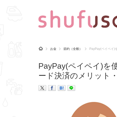
CATEGORY
記事カテゴリ
H
お金
節約（全般）
PayPay(ペイ
O
気になる
運気
M
E
PayPay(ペイペイ
マナー
趣味
ード決済のメリット