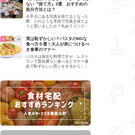
『NG行為』をチェックしましょう。
ない『捨て方』3選 おすすめの
処分方法とは？
今手元にある写真を捨てるとなった
際、どのような手段で写真を捨てよ
うと思いましたか？丸めてゴミ箱に
入れようと思った人は、要注意！写
真は個人情報が詰まっているので、
実は恥ずかしい？パスタのNGな
ただ丸めただけの状態で捨ててしま
食べ方６選！大人が身につけるべ
うのは危険です。写真にすべきでは
き食事のマナー
ない捨て方をまとめているので、ぜ
ひチェックしておきましょう。
パスタは身近な料理ですが、レスト
ランで普段通りに食べるとマナー違
反で恥ずかしい思いをするかもしれ
ません。スプーンの使用やすする音
など、日本人がやりがちな癖を把握
して、正しい食べ方を確認しましょ
う。大人の嗜みとして知っておきた
い新常識を解説します。