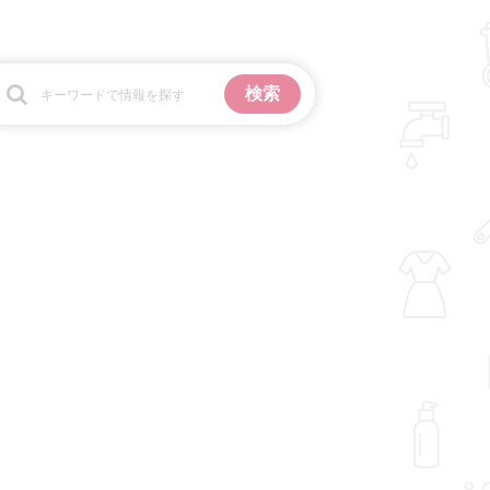
お金
掃除