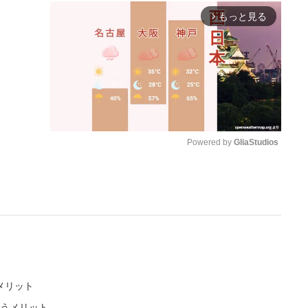
もっと見る
arrow_forward_ios
Powered by 
GliaStudios
M
u
t
e
デメリット
使うメリット