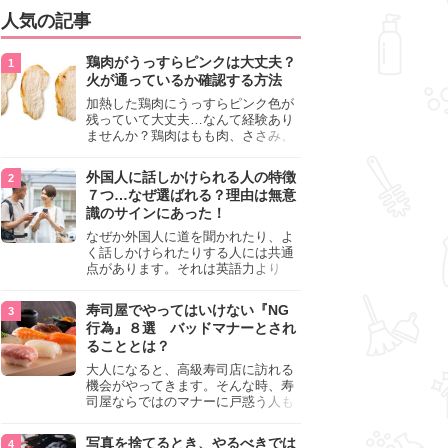
人気の記事
鶏肉がうっすらピンクは大丈夫？
火が通っているか確認する方法
加熱した鶏肉にうっすらピンク色が
残っていて大丈夫…なんて経験あり
ませんか？鶏肉はもも肉、ささみ、
手羽元など各部位によって食感や味
わいが異なり、いろいろと楽しめる
外国人に話しかけられる人の特徴
料理ですが、鶏肉は加熱した後でも
７つ…なぜ選ばれる？理由は無意
うっすらピンク色の部分が大丈夫な
識のサインにあった！
のと気になるときがあります。この
記事では生焼けか火が通っているの
なぜか外国人に道を聞かれたり、よ
かを確認する方法や、鶏肉を調理す
く話しかけられたりする人には共通
るときの注意点を紹介しますので、
点があります。それは英語力より
参考にしてみてくださいね。
も、無意識に発信している「話しか
けても大丈夫」というサインが関係
寿司屋でやってはいけない『NG
しています。よく選ばれる人の特徴
行為』８選 バッドマナーとされ
や、英語が苦手でも焦らない対処
ることとは？
法、自分を守るための注意点を詳し
く解説します。
大人になると、高級寿司店に訪れる
機会がやってきます。そんな時、寿
司屋ならではのマナーに戸惑う人も
少なくありません。本記事では、あ
らためて寿司屋でやってはいけない
写真を捨てるとき、やるべきでは