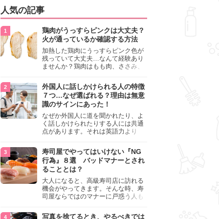
人気の記事
鶏肉がうっすらピンクは大丈夫？
火が通っているか確認する方法
加熱した鶏肉にうっすらピンク色が
残っていて大丈夫…なんて経験あり
ませんか？鶏肉はもも肉、ささみ、
手羽元など各部位によって食感や味
わいが異なり、いろいろと楽しめる
外国人に話しかけられる人の特徴
料理ですが、鶏肉は加熱した後でも
７つ…なぜ選ばれる？理由は無意
うっすらピンク色の部分が大丈夫な
識のサインにあった！
のと気になるときがあります。この
記事では生焼けか火が通っているの
なぜか外国人に道を聞かれたり、よ
かを確認する方法や、鶏肉を調理す
く話しかけられたりする人には共通
るときの注意点を紹介しますので、
点があります。それは英語力より
参考にしてみてくださいね。
も、無意識に発信している「話しか
けても大丈夫」というサインが関係
寿司屋でやってはいけない『NG
しています。よく選ばれる人の特徴
行為』８選 バッドマナーとされ
や、英語が苦手でも焦らない対処
ることとは？
法、自分を守るための注意点を詳し
く解説します。
大人になると、高級寿司店に訪れる
機会がやってきます。そんな時、寿
司屋ならではのマナーに戸惑う人も
少なくありません。本記事では、あ
らためて寿司屋でやってはいけない
写真を捨てるとき、やるべきでは