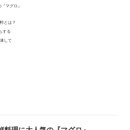
の『マグロ』
料とは？
ちする
凍して
鮮料理に大人気の『マグロ』