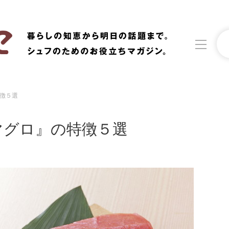
徴５選
洗濯
生活の知恵
マグロ』の特徴５選
食材辞典
おすすめ