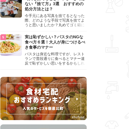
『NG行為』をチェックしましょう。
ない『捨て方』3選 おすすめの
処分方法とは？
今手元にある写真を捨てるとなった
際、どのような手段で写真を捨てよ
うと思いましたか？丸めてゴミ箱に
入れようと思った人は、要注意！写
真は個人情報が詰まっているので、
実は恥ずかしい？パスタのNGな
ただ丸めただけの状態で捨ててしま
食べ方６選！大人が身につけるべ
うのは危険です。写真にすべきでは
き食事のマナー
ない捨て方をまとめているので、ぜ
ひチェックしておきましょう。
パスタは身近な料理ですが、レスト
ランで普段通りに食べるとマナー違
反で恥ずかしい思いをするかもしれ
ません。スプーンの使用やすする音
など、日本人がやりがちな癖を把握
して、正しい食べ方を確認しましょ
う。大人の嗜みとして知っておきた
い新常識を解説します。