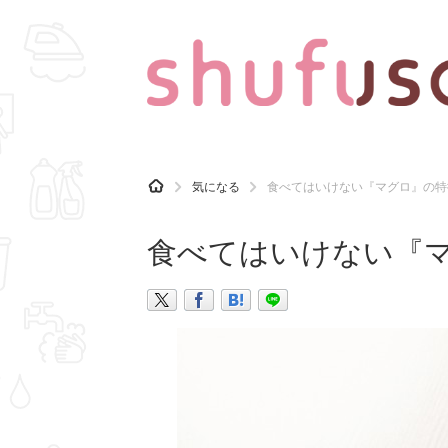
CATEGORY
記事カテゴリ
H
気になる
食べてはいけない『マグロ』の特
O
気になる
運気
M
E
食べてはいけない『
マナー
趣味