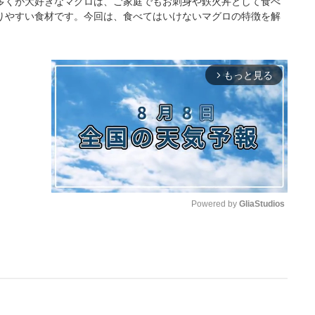
多くが大好きなマグロは、ご家庭でもお刺身や鉄火丼として食べ
りやすい食材です。今回は、食べてはいけないマグロの特徴を解
もっと見る
arrow_forward_ios
Powered by 
GliaStudios
M
u
t
e