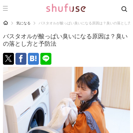
CATEGORY
記事カテゴリ
HOME
気になる
バスタオルが酸っぱい臭いになる原因は？臭いの落とし方
気になる
バスタオルが酸っぱい臭いになる原因は？臭い
運気
の落とし方と予防法
洗濯
生活の知恵
お金
掃除
マナー
趣味
食材辞典
おすすめ