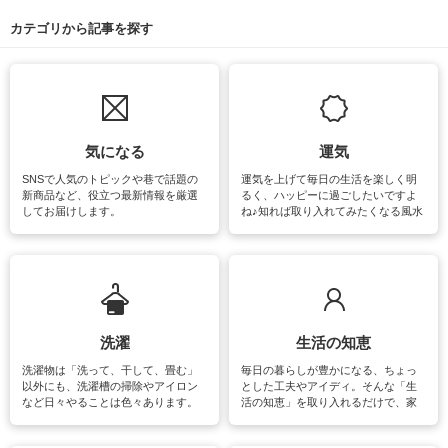
カテゴリから記事を探す
気になる
運気
SNSで人気のトピックや巷で話題の
運気を上げて毎日の生活を楽しく明
新商品など、役立つ最新情報を厳選
るく、ハッピーに過ごしたいですよ
してお届けします。
ね♪知れば取り入れてみたくなる風水
をはじめ、訪れたくなるパワースポ
ットや神社、お寺巡りなど運気をア
ップさせるための情報をご紹介して
います。
洗濯
生活の知恵
洗濯物は「洗って、干して、畳む」
毎日の暮らしが豊かになる、ちょっ
以外にも、洗濯槽の掃除やアイロン
とした工夫やアイディ。そんな「生
など日々やることは色々あります。
活の知恵」を取り入れるだけで、家
素材によっては、洗剤や洗い方を変
事が楽しくなったり便利になるでし
えなくてはいけません。梅雨の季節
ょう。日常のなかで、すぐに実践で