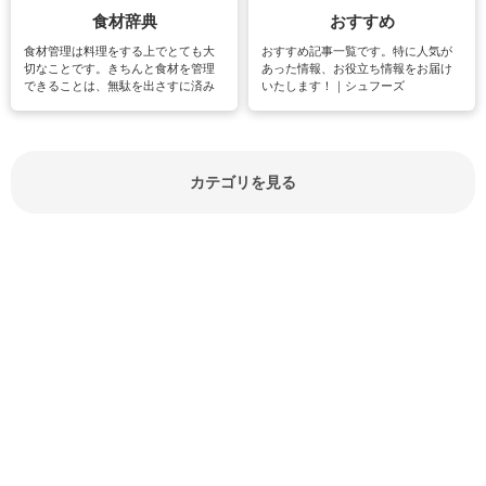
食材辞典
おすすめ
食材管理は料理をする上でとても大
おすすめ記事一覧です。特に人気が
切なことです。きちんと食材を管理
あった情報、お役立ち情報をお届け
できることは、無駄を出さすに済み
いたします！｜シュフーズ
節約にもつながりますね。買う時の
見分け方や保存方法、下処理方法な
どが分かる食材辞典は大いに役立つ
でしょう。食材に関するお役立ち情
報やお悩み解消情報など盛りだくさ
カテゴリを見る
んにご紹介しています。