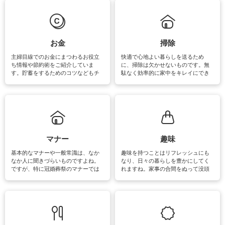
は部屋干しが多くなりニオイ対策も
きるおすすめの裏ワザをご紹介して
必要になりますね。カーテンやラグ
います。
マットなどの大きな洗濯物も、正し
い洗い方をすれば自宅で洗うことが
できます。洗濯に関するお役立ち情
報やお悩み解消のための情報をご紹
お金
掃除
介しています。
主婦目線でのお金にまつわるお役立
快適で心地よい暮らしを送るため
ち情報や節約術をご紹介していま
に、掃除は欠かせないものです。無
す。貯蓄をするためのコツなどもチ
駄なく効率的に家中をキレイにでき
ェックしてみて下さいね♪まだ実践し
るよう、場所ごとの掃除方法やコ
ていないものがあれば、ぜひ取り入
ツ、アイテムをご紹介しています。
れてみてはいかがでしょうか。
掃除が苦手、洗剤で手肌が荒れてし
まう、時間がない、など掃除に関す
るお悩みを解消できるお役立ち情報
がたくさんあります。
マナー
趣味
基本的なマナーや一般常識は、なか
趣味を持つことはリフレッシュにも
なか人に聞きづらいものですよね。
なり、日々の暮らしを豊かにしてく
ですが、特に冠婚葬祭のマナーでは
れますね。家事の合間をぬって没頭
失礼があってはいけませんので、失
できる時間は、忙しくしていても充
敗は避けたいところです。大人とし
実感が味わえます。特にガーデニン
て知っておきたいマナー全般のお役
グやハーブ栽培は人気があり、他に
立ち情報やお悩み解消情報をご紹介
も読書やカメラ、旅行など皆さんが
しています。
楽しめそうな趣味に関する情報をご
紹介しています。