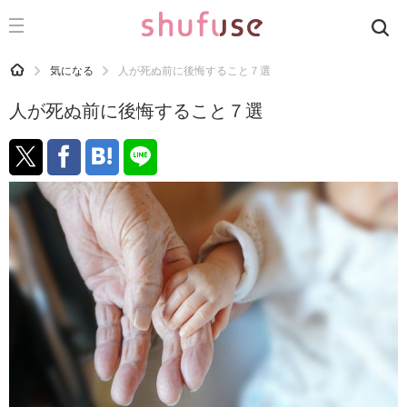
CATEGORY
記事カテゴリ
HOME
気になる
人が死ぬ前に後悔すること７選
気になる
人が死ぬ前に後悔すること７選
運気
洗濯
生活の知恵
お金
掃除
マナー
趣味
食材辞典
おすすめ