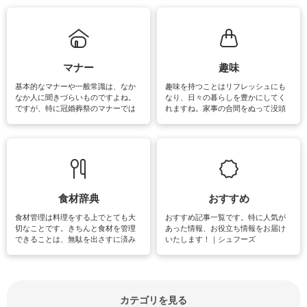
れてみてはいかがでしょうか。
掃除が苦手、洗剤で手肌が荒れてし
まう、時間がない、など掃除に関す
るお悩みを解消できるお役立ち情報
がたくさんあります。
マナー
趣味
基本的なマナーや一般常識は、なか
趣味を持つことはリフレッシュにも
なか人に聞きづらいものですよね。
なり、日々の暮らしを豊かにしてく
ですが、特に冠婚葬祭のマナーでは
れますね。家事の合間をぬって没頭
失礼があってはいけませんので、失
できる時間は、忙しくしていても充
敗は避けたいところです。大人とし
実感が味わえます。特にガーデニン
て知っておきたいマナー全般のお役
グやハーブ栽培は人気があり、他に
立ち情報やお悩み解消情報をご紹介
も読書やカメラ、旅行など皆さんが
しています。
楽しめそうな趣味に関する情報をご
紹介しています。
食材辞典
おすすめ
食材管理は料理をする上でとても大
おすすめ記事一覧です。特に人気が
切なことです。きちんと食材を管理
あった情報、お役立ち情報をお届け
できることは、無駄を出さすに済み
いたします！｜シュフーズ
節約にもつながりますね。買う時の
見分け方や保存方法、下処理方法な
どが分かる食材辞典は大いに役立つ
でしょう。食材に関するお役立ち情
報やお悩み解消情報など盛りだくさ
カテゴリを見る
んにご紹介しています。