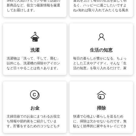
SNSで人気のトピックや巷で話題の
運気を上げて毎日の生活を楽しく明
新商品など、役立つ最新情報を厳選
るく、ハッピーに過ごしたいですよ
してお届けします。
ね♪知れば取り入れてみたくなる風水
をはじめ、訪れたくなるパワースポ
ットや神社、お寺巡りなど運気をア
ップさせるための情報をご紹介して
います。
洗濯
生活の知恵
洗濯物は「洗って、干して、畳む」
毎日の暮らしが豊かになる、ちょっ
以外にも、洗濯槽の掃除やアイロン
とした工夫やアイディ。そんな「生
など日々やることは色々あります。
活の知恵」を取り入れるだけで、家
素材によっては、洗剤や洗い方を変
事が楽しくなったり便利になるでし
えなくてはいけません。梅雨の季節
ょう。日常のなかで、すぐに実践で
は部屋干しが多くなりニオイ対策も
きるおすすめの裏ワザをご紹介して
必要になりますね。カーテンやラグ
います。
マットなどの大きな洗濯物も、正し
い洗い方をすれば自宅で洗うことが
できます。洗濯に関するお役立ち情
報やお悩み解消のための情報をご紹
お金
掃除
介しています。
主婦目線でのお金にまつわるお役立
快適で心地よい暮らしを送るため
ち情報や節約術をご紹介していま
に、掃除は欠かせないものです。無
す。貯蓄をするためのコツなどもチ
駄なく効率的に家中をキレイにでき
ェックしてみて下さいね♪まだ実践し
るよう、場所ごとの掃除方法やコ
ていないものがあれば、ぜひ取り入
ツ、アイテムをご紹介しています。