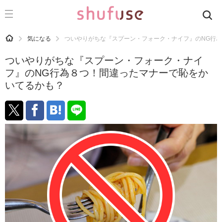
CATEGORY
記事カテゴリ
HOME
気になる
ついやりがちな『スプーン・フォーク・ナイフ』のNG行
気になる
ついやりがちな『スプーン・フォーク・ナイ
運気
フ』のNG行為８つ！間違ったマナーで恥をか
いてるかも？
洗濯
生活の知恵
お金
掃除
マナー
趣味
食材辞典
おすすめ