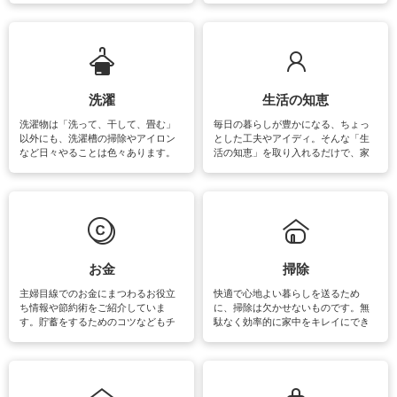
ットや神社、お寺巡りなど運気をア
ップさせるための情報をご紹介して
います。
洗濯
生活の知恵
洗濯物は「洗って、干して、畳む」
毎日の暮らしが豊かになる、ちょっ
以外にも、洗濯槽の掃除やアイロン
とした工夫やアイディ。そんな「生
など日々やることは色々あります。
活の知恵」を取り入れるだけで、家
素材によっては、洗剤や洗い方を変
事が楽しくなったり便利になるでし
えなくてはいけません。梅雨の季節
ょう。日常のなかで、すぐに実践で
は部屋干しが多くなりニオイ対策も
きるおすすめの裏ワザをご紹介して
必要になりますね。カーテンやラグ
います。
マットなどの大きな洗濯物も、正し
い洗い方をすれば自宅で洗うことが
できます。洗濯に関するお役立ち情
報やお悩み解消のための情報をご紹
お金
掃除
介しています。
主婦目線でのお金にまつわるお役立
快適で心地よい暮らしを送るため
ち情報や節約術をご紹介していま
に、掃除は欠かせないものです。無
す。貯蓄をするためのコツなどもチ
駄なく効率的に家中をキレイにでき
ェックしてみて下さいね♪まだ実践し
るよう、場所ごとの掃除方法やコ
ていないものがあれば、ぜひ取り入
ツ、アイテムをご紹介しています。
れてみてはいかがでしょうか。
掃除が苦手、洗剤で手肌が荒れてし
まう、時間がない、など掃除に関す
るお悩みを解消できるお役立ち情報