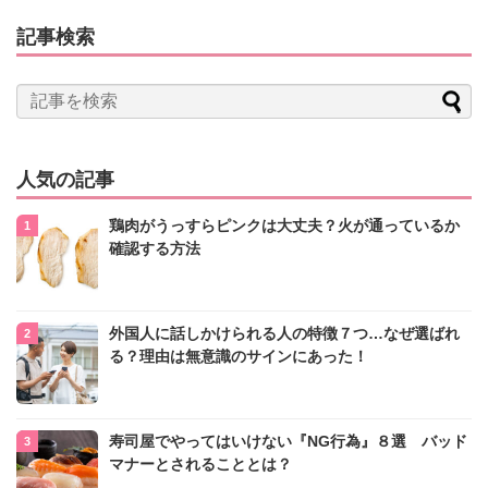
記事検索
人気の記事
鶏肉がうっすらピンクは大丈夫？火が通っているか
確認する方法
外国人に話しかけられる人の特徴７つ…なぜ選ばれ
る？理由は無意識のサインにあった！
寿司屋でやってはいけない『NG行為』８選 バッド
マナーとされることとは？