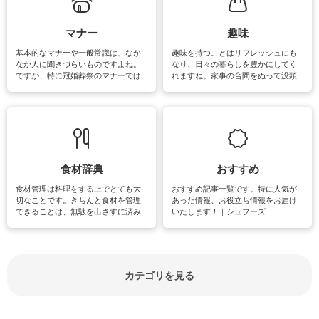
がたくさんあります。
マナー
趣味
基本的なマナーや一般常識は、なか
趣味を持つことはリフレッシュにも
なか人に聞きづらいものですよね。
なり、日々の暮らしを豊かにしてく
ですが、特に冠婚葬祭のマナーでは
れますね。家事の合間をぬって没頭
失礼があってはいけませんので、失
できる時間は、忙しくしていても充
敗は避けたいところです。大人とし
実感が味わえます。特にガーデニン
て知っておきたいマナー全般のお役
グやハーブ栽培は人気があり、他に
立ち情報やお悩み解消情報をご紹介
も読書やカメラ、旅行など皆さんが
しています。
楽しめそうな趣味に関する情報をご
紹介しています。
食材辞典
おすすめ
食材管理は料理をする上でとても大
おすすめ記事一覧です。特に人気が
切なことです。きちんと食材を管理
あった情報、お役立ち情報をお届け
できることは、無駄を出さすに済み
いたします！｜シュフーズ
節約にもつながりますね。買う時の
見分け方や保存方法、下処理方法な
どが分かる食材辞典は大いに役立つ
でしょう。食材に関するお役立ち情
報やお悩み解消情報など盛りだくさ
カテゴリを見る
んにご紹介しています。