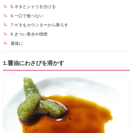
5.ネタとシャリを分ける
6.一口で食べない
7.ゲタをカウンターから降ろす
8.きつい香水や喫煙
最後に
1.醤油にわさびを溶かす