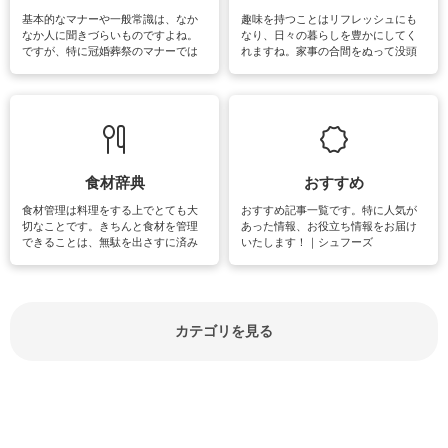
基本的なマナーや一般常識は、なか
趣味を持つことはリフレッシュにも
なか人に聞きづらいものですよね。
なり、日々の暮らしを豊かにしてく
ですが、特に冠婚葬祭のマナーでは
れますね。家事の合間をぬって没頭
失礼があってはいけませんので、失
できる時間は、忙しくしていても充
敗は避けたいところです。大人とし
実感が味わえます。特にガーデニン
て知っておきたいマナー全般のお役
グやハーブ栽培は人気があり、他に
立ち情報やお悩み解消情報をご紹介
も読書やカメラ、旅行など皆さんが
しています。
楽しめそうな趣味に関する情報をご
紹介しています。
食材辞典
おすすめ
食材管理は料理をする上でとても大
おすすめ記事一覧です。特に人気が
切なことです。きちんと食材を管理
あった情報、お役立ち情報をお届け
できることは、無駄を出さすに済み
いたします！｜シュフーズ
節約にもつながりますね。買う時の
見分け方や保存方法、下処理方法な
どが分かる食材辞典は大いに役立つ
でしょう。食材に関するお役立ち情
報やお悩み解消情報など盛りだくさ
カテゴリを見る
んにご紹介しています。