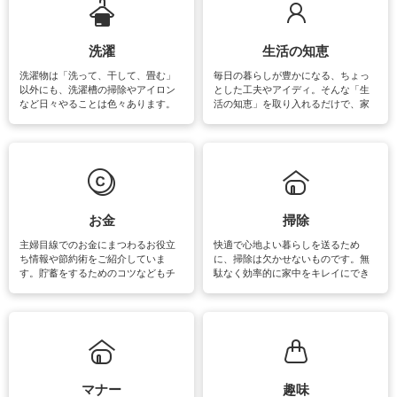
洗濯
生活の知恵
洗濯物は「洗って、干して、畳む」
毎日の暮らしが豊かになる、ちょっ
以外にも、洗濯槽の掃除やアイロン
とした工夫やアイディ。そんな「生
など日々やることは色々あります。
活の知恵」を取り入れるだけで、家
素材によっては、洗剤や洗い方を変
事が楽しくなったり便利になるでし
えなくてはいけません。梅雨の季節
ょう。日常のなかで、すぐに実践で
は部屋干しが多くなりニオイ対策も
きるおすすめの裏ワザをご紹介して
必要になりますね。カーテンやラグ
います。
マットなどの大きな洗濯物も、正し
い洗い方をすれば自宅で洗うことが
できます。洗濯に関するお役立ち情
報やお悩み解消のための情報をご紹
お金
掃除
介しています。
主婦目線でのお金にまつわるお役立
快適で心地よい暮らしを送るため
ち情報や節約術をご紹介していま
に、掃除は欠かせないものです。無
す。貯蓄をするためのコツなどもチ
駄なく効率的に家中をキレイにでき
ェックしてみて下さいね♪まだ実践し
るよう、場所ごとの掃除方法やコ
ていないものがあれば、ぜひ取り入
ツ、アイテムをご紹介しています。
れてみてはいかがでしょうか。
掃除が苦手、洗剤で手肌が荒れてし
まう、時間がない、など掃除に関す
るお悩みを解消できるお役立ち情報
がたくさんあります。
マナー
趣味