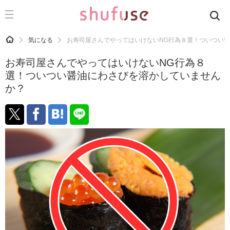
CATEGORY
記事カテゴリ
HOME
気になる
お寿司屋さんでやってはいけないNG行為８選！ついつい
気になる
お寿司屋さんでやってはいけないNG行為８
運気
選！ついつい醤油にわさびを溶かしていません
か？
洗濯
生活の知恵
お金
掃除
マナー
趣味
食材辞典
おすすめ