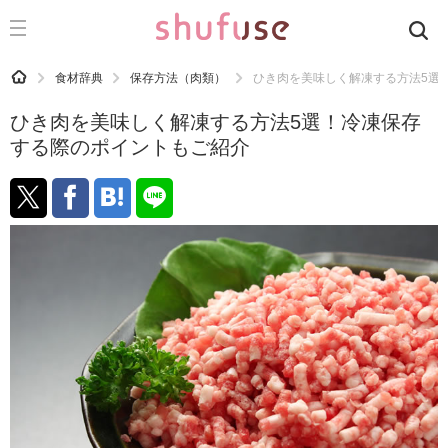
CATEGORY
記事カテゴリ
HOME
食材辞典
保存方法（肉類）
ひき肉を美味しく解凍する方法5選
気になる
ひき肉を美味しく解凍する方法5選！冷凍保存
運気
する際のポイントもご紹介
洗濯
生活の知恵
お金
掃除
マナー
趣味
食材辞典
おすすめ