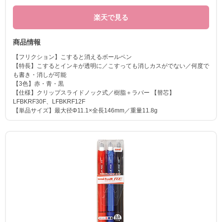
楽天で見る
商品情報
【フリクション】こすると消えるボールペン
【特長】こするとインキが透明に／こすっても消しカスがでない／何度で
も書き・消しが可能
【3色】赤・青・黒
【仕様】クリップスライドノック式／樹脂＋ラバー 【替芯】
LFBKRF30F、LFBKRF12F
【単品サイズ】最大径Φ11.1×全長146mm／重量11.8g