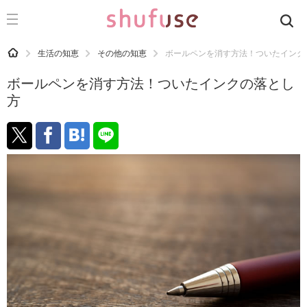
CATEGORY
記事カテゴリ
HOME
生活の知恵
その他の知恵
ボールペンを消す方法！ついたインク
気になる
ボールペンを消す方法！ついたインクの落とし
運気
方
洗濯
生活の知恵
お金
掃除
マナー
趣味
食材辞典
おすすめ