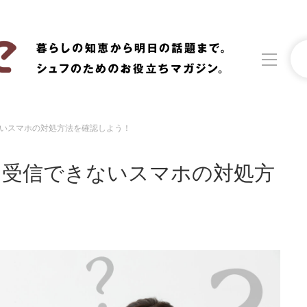
いスマホの対処方法を確認しよう！
洗濯
生活の知恵
？受信できないスマホの対処方
食材辞典
おすすめ