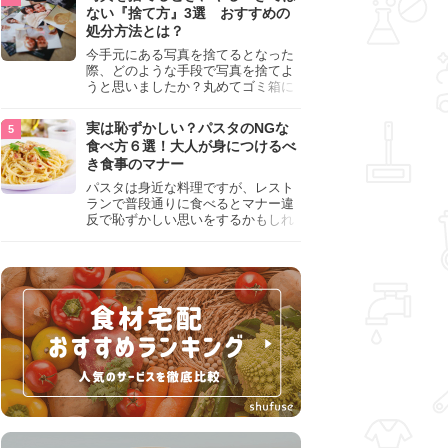
『NG行為』をチェックしましょう。
ない『捨て方』3選 おすすめの
処分方法とは？
今手元にある写真を捨てるとなった
際、どのような手段で写真を捨てよ
うと思いましたか？丸めてゴミ箱に
入れようと思った人は、要注意！写
真は個人情報が詰まっているので、
実は恥ずかしい？パスタのNGな
ただ丸めただけの状態で捨ててしま
食べ方６選！大人が身につけるべ
うのは危険です。写真にすべきでは
き食事のマナー
ない捨て方をまとめているので、ぜ
ひチェックしておきましょう。
パスタは身近な料理ですが、レスト
ランで普段通りに食べるとマナー違
反で恥ずかしい思いをするかもしれ
ません。スプーンの使用やすする音
など、日本人がやりがちな癖を把握
して、正しい食べ方を確認しましょ
う。大人の嗜みとして知っておきた
い新常識を解説します。