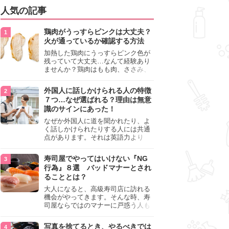
人気の記事
鶏肉がうっすらピンクは大丈夫？
火が通っているか確認する方法
加熱した鶏肉にうっすらピンク色が
残っていて大丈夫…なんて経験あり
ませんか？鶏肉はもも肉、ささみ、
手羽元など各部位によって食感や味
わいが異なり、いろいろと楽しめる
外国人に話しかけられる人の特徴
料理ですが、鶏肉は加熱した後でも
７つ…なぜ選ばれる？理由は無意
うっすらピンク色の部分が大丈夫な
識のサインにあった！
のと気になるときがあります。この
記事では生焼けか火が通っているの
なぜか外国人に道を聞かれたり、よ
かを確認する方法や、鶏肉を調理す
く話しかけられたりする人には共通
るときの注意点を紹介しますので、
点があります。それは英語力より
参考にしてみてくださいね。
も、無意識に発信している「話しか
けても大丈夫」というサインが関係
寿司屋でやってはいけない『NG
しています。よく選ばれる人の特徴
行為』８選 バッドマナーとされ
や、英語が苦手でも焦らない対処
ることとは？
法、自分を守るための注意点を詳し
く解説します。
大人になると、高級寿司店に訪れる
機会がやってきます。そんな時、寿
司屋ならではのマナーに戸惑う人も
少なくありません。本記事では、あ
らためて寿司屋でやってはいけない
写真を捨てるとき、やるべきでは