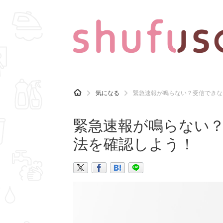
CATEGORY
記事カテゴリ
H
気になる
緊急速報が鳴らない？受信できな
O
気になる
運気
M
E
緊急速報が鳴らない
マナー
趣味
法を確認しよう！