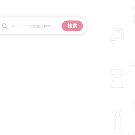
お金
掃除