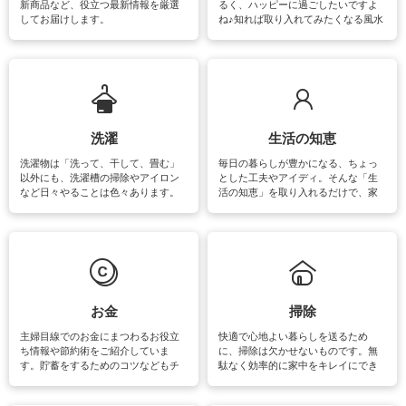
新商品など、役立つ最新情報を厳選
るく、ハッピーに過ごしたいですよ
してお届けします。
ね♪知れば取り入れてみたくなる風水
をはじめ、訪れたくなるパワースポ
ットや神社、お寺巡りなど運気をア
ップさせるための情報をご紹介して
います。
洗濯
生活の知恵
洗濯物は「洗って、干して、畳む」
毎日の暮らしが豊かになる、ちょっ
以外にも、洗濯槽の掃除やアイロン
とした工夫やアイディ。そんな「生
など日々やることは色々あります。
活の知恵」を取り入れるだけで、家
素材によっては、洗剤や洗い方を変
事が楽しくなったり便利になるでし
えなくてはいけません。梅雨の季節
ょう。日常のなかで、すぐに実践で
は部屋干しが多くなりニオイ対策も
きるおすすめの裏ワザをご紹介して
必要になりますね。カーテンやラグ
います。
マットなどの大きな洗濯物も、正し
い洗い方をすれば自宅で洗うことが
できます。洗濯に関するお役立ち情
報やお悩み解消のための情報をご紹
お金
掃除
介しています。
主婦目線でのお金にまつわるお役立
快適で心地よい暮らしを送るため
ち情報や節約術をご紹介していま
に、掃除は欠かせないものです。無
す。貯蓄をするためのコツなどもチ
駄なく効率的に家中をキレイにでき
ェックしてみて下さいね♪まだ実践し
るよう、場所ごとの掃除方法やコ
ていないものがあれば、ぜひ取り入
ツ、アイテムをご紹介しています。