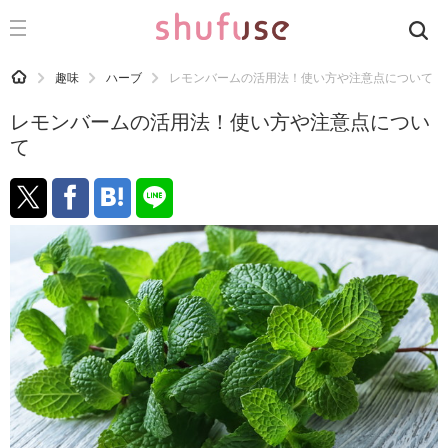
CATEGORY
記事カテゴリ
HOME
趣味
ハーブ
レモンバームの活用法！使い方や注意点について
気になる
レモンバームの活用法！使い方や注意点につい
運気
て
洗濯
生活の知恵
お金
掃除
マナー
趣味
食材辞典
おすすめ