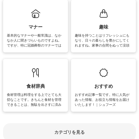
れてみてはいかがでしょうか。
掃除が苦手、洗剤で手肌が荒れてし
まう、時間がない、など掃除に関す
るお悩みを解消できるお役立ち情報
がたくさんあります。
マナー
趣味
基本的なマナーや一般常識は、なか
趣味を持つことはリフレッシュにも
なか人に聞きづらいものですよね。
なり、日々の暮らしを豊かにしてく
ですが、特に冠婚葬祭のマナーでは
れますね。家事の合間をぬって没頭
失礼があってはいけませんので、失
できる時間は、忙しくしていても充
敗は避けたいところです。大人とし
実感が味わえます。特にガーデニン
て知っておきたいマナー全般のお役
グやハーブ栽培は人気があり、他に
立ち情報やお悩み解消情報をご紹介
も読書やカメラ、旅行など皆さんが
しています。
楽しめそうな趣味に関する情報をご
紹介しています。
食材辞典
おすすめ
食材管理は料理をする上でとても大
おすすめ記事一覧です。特に人気が
切なことです。きちんと食材を管理
あった情報、お役立ち情報をお届け
できることは、無駄を出さすに済み
いたします！｜シュフーズ
節約にもつながりますね。買う時の
見分け方や保存方法、下処理方法な
どが分かる食材辞典は大いに役立つ
でしょう。食材に関するお役立ち情
報やお悩み解消情報など盛りだくさ
カテゴリを見る
んにご紹介しています。