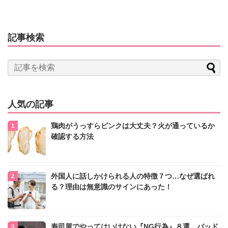
記事検索
人気の記事
鶏肉がうっすらピンクは大丈夫？火が通っているか
確認する方法
外国人に話しかけられる人の特徴７つ…なぜ選ばれ
る？理由は無意識のサインにあった！
寿司屋でやってはいけない『NG行為』８選 バッド