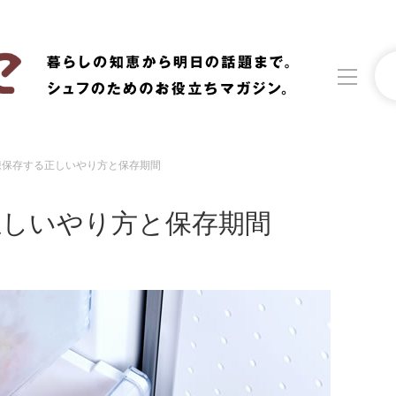
凍保存する正しいやり方と保存期間
洗濯
生活の知恵
正しいやり方と保存期間
食材辞典
おすすめ