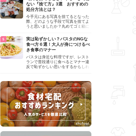
『NG行為』をチェックしましょう。
ない『捨て方』3選 おすすめの
処分方法とは？
今手元にある写真を捨てるとなった
際、どのような手段で写真を捨てよ
うと思いましたか？丸めてゴミ箱に
入れようと思った人は、要注意！写
真は個人情報が詰まっているので、
実は恥ずかしい？パスタのNGな
ただ丸めただけの状態で捨ててしま
食べ方６選！大人が身につけるべ
うのは危険です。写真にすべきでは
き食事のマナー
ない捨て方をまとめているので、ぜ
ひチェックしておきましょう。
パスタは身近な料理ですが、レスト
ランで普段通りに食べるとマナー違
反で恥ずかしい思いをするかもしれ
ません。スプーンの使用やすする音
など、日本人がやりがちな癖を把握
して、正しい食べ方を確認しましょ
う。大人の嗜みとして知っておきた
い新常識を解説します。