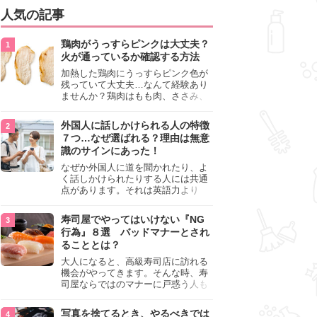
人気の記事
鶏肉がうっすらピンクは大丈夫？
火が通っているか確認する方法
加熱した鶏肉にうっすらピンク色が
残っていて大丈夫…なんて経験あり
ませんか？鶏肉はもも肉、ささみ、
手羽元など各部位によって食感や味
わいが異なり、いろいろと楽しめる
外国人に話しかけられる人の特徴
料理ですが、鶏肉は加熱した後でも
７つ…なぜ選ばれる？理由は無意
うっすらピンク色の部分が大丈夫な
識のサインにあった！
のと気になるときがあります。この
記事では生焼けか火が通っているの
なぜか外国人に道を聞かれたり、よ
かを確認する方法や、鶏肉を調理す
く話しかけられたりする人には共通
るときの注意点を紹介しますので、
点があります。それは英語力より
参考にしてみてくださいね。
も、無意識に発信している「話しか
けても大丈夫」というサインが関係
寿司屋でやってはいけない『NG
しています。よく選ばれる人の特徴
行為』８選 バッドマナーとされ
や、英語が苦手でも焦らない対処
ることとは？
法、自分を守るための注意点を詳し
く解説します。
大人になると、高級寿司店に訪れる
機会がやってきます。そんな時、寿
司屋ならではのマナーに戸惑う人も
少なくありません。本記事では、あ
らためて寿司屋でやってはいけない
写真を捨てるとき、やるべきでは