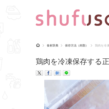
CATEGORY
記事カテゴリ
H
食材辞典
保存方法（肉類）
鶏肉を冷
O
気になる
運気
M
E
鶏肉を冷凍保存する
マナー
趣味