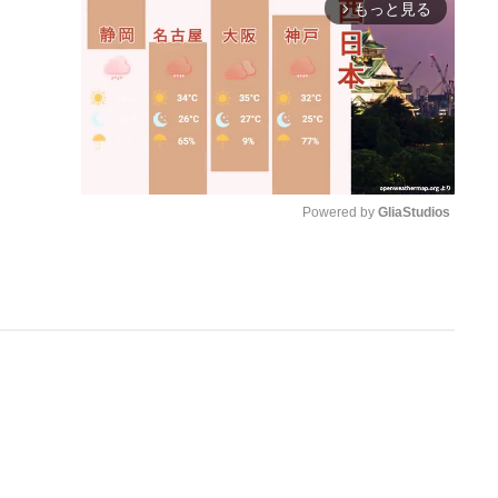
もっと見る
arrow_forward_ios
Powered by 
GliaStudios
M
u
t
e