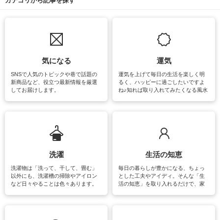
カテゴリから記事を探す
気になる
運気
SNSで人気のトピックや巷で話題の
運気を上げて毎日の生活を楽しく明
新商品など、役立つ最新情報を厳選
るく、ハッピーに過ごしたいですよ
してお届けします。
ね♪知れば取り入れてみたくなる風水
をはじめ、訪れたくなるパワースポ
ットや神社、お寺巡りなど運気をア
ップさせるための情報をご紹介して
います。
洗濯
生活の知恵
洗濯物は「洗って、干して、畳む」
毎日の暮らしが豊かになる、ちょっ
以外にも、洗濯槽の掃除やアイロン
とした工夫やアイディ。そんな「生
など日々やることは色々あります。
活の知恵」を取り入れるだけで、家
素材によっては、洗剤や洗い方を変
事が楽しくなったり便利になるでし
えなくてはいけません。梅雨の季節
ょう。日常のなかで、すぐに実践で
は部屋干しが多くなりニオイ対策も
きるおすすめの裏ワザをご紹介して
必要になりますね。カーテンやラグ
います。