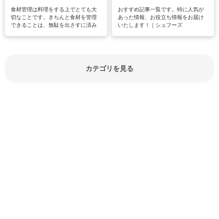
食材管理は料理をする上でとても大
おすすめ記事一覧です。特に人気が
切なことです。きちんと食材を管理
あった情報、お役立ち情報をお届け
できることは、無駄を出さすに済み
いたします！｜シュフーズ
節約にもつながりますね。買う時の
見分け方や保存方法、下処理方法な
どが分かる食材辞典は大いに役立つ
でしょう。食材に関するお役立ち情
報やお悩み解消情報など盛りだくさ
カテゴリを見る
んにご紹介しています。