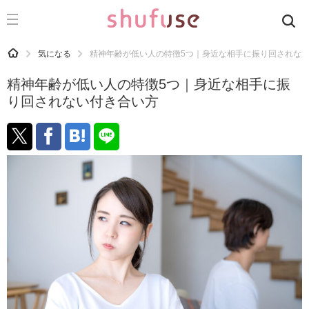
CATEGORY
記事カテゴリ
HOME
気になる
精神年齢が低い人の特徴5つ｜身近な相手に振り回されな
気になる
精神年齢が低い人の特徴5つ｜身近な相手に振
運気
り回されない付き合い方
洗濯
生活の知恵
お金
掃除
マナー
趣味
食材辞典
おすすめ