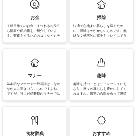
マットなどの大きな洗濯物も、正し
い洗い方をすれば自宅で洗うことが
できます。洗濯に関するお役立ち情
報やお悩み解消のための情報をご紹
お金
掃除
介しています。
主婦目線でのお金にまつわるお役立
快適で心地よい暮らしを送るため
ち情報や節約術をご紹介していま
に、掃除は欠かせないものです。無
す。貯蓄をするためのコツなどもチ
駄なく効率的に家中をキレイにでき
ェックしてみて下さいね♪まだ実践し
るよう、場所ごとの掃除方法やコ
ていないものがあれば、ぜひ取り入
ツ、アイテムをご紹介しています。
れてみてはいかがでしょうか。
掃除が苦手、洗剤で手肌が荒れてし
まう、時間がない、など掃除に関す
るお悩みを解消できるお役立ち情報
がたくさんあります。
マナー
趣味
基本的なマナーや一般常識は、なか
趣味を持つことはリフレッシュにも
なか人に聞きづらいものですよね。
なり、日々の暮らしを豊かにしてく
ですが、特に冠婚葬祭のマナーでは
れますね。家事の合間をぬって没頭
失礼があってはいけませんので、失
できる時間は、忙しくしていても充
敗は避けたいところです。大人とし
実感が味わえます。特にガーデニン
て知っておきたいマナー全般のお役
グやハーブ栽培は人気があり、他に
立ち情報やお悩み解消情報をご紹介
も読書やカメラ、旅行など皆さんが
しています。
楽しめそうな趣味に関する情報をご
紹介しています。
食材辞典
おすすめ