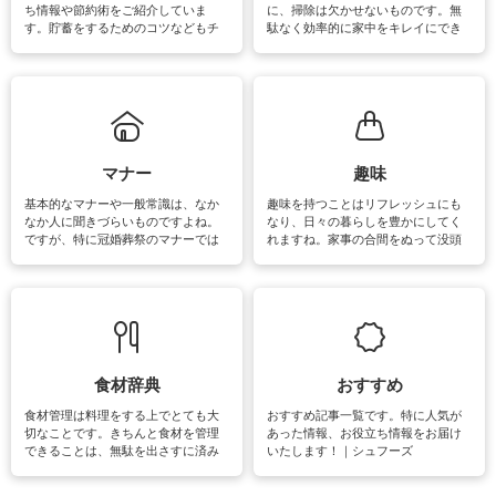
ち情報や節約術をご紹介していま
に、掃除は欠かせないものです。無
す。貯蓄をするためのコツなどもチ
駄なく効率的に家中をキレイにでき
ェックしてみて下さいね♪まだ実践し
るよう、場所ごとの掃除方法やコ
ていないものがあれば、ぜひ取り入
ツ、アイテムをご紹介しています。
れてみてはいかがでしょうか。
掃除が苦手、洗剤で手肌が荒れてし
まう、時間がない、など掃除に関す
るお悩みを解消できるお役立ち情報
がたくさんあります。
マナー
趣味
基本的なマナーや一般常識は、なか
趣味を持つことはリフレッシュにも
なか人に聞きづらいものですよね。
なり、日々の暮らしを豊かにしてく
ですが、特に冠婚葬祭のマナーでは
れますね。家事の合間をぬって没頭
失礼があってはいけませんので、失
できる時間は、忙しくしていても充
敗は避けたいところです。大人とし
実感が味わえます。特にガーデニン
て知っておきたいマナー全般のお役
グやハーブ栽培は人気があり、他に
立ち情報やお悩み解消情報をご紹介
も読書やカメラ、旅行など皆さんが
しています。
楽しめそうな趣味に関する情報をご
紹介しています。
食材辞典
おすすめ
食材管理は料理をする上でとても大
おすすめ記事一覧です。特に人気が
切なことです。きちんと食材を管理
あった情報、お役立ち情報をお届け
できることは、無駄を出さすに済み
いたします！｜シュフーズ
節約にもつながりますね。買う時の
見分け方や保存方法、下処理方法な