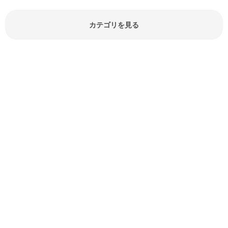
どが分かる食材辞典は大いに役立つ
でしょう。食材に関するお役立ち情
報やお悩み解消情報など盛りだくさ
カテゴリを見る
んにご紹介しています。