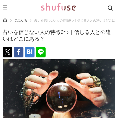
CATEGORY
記事カテゴリ
HOME
気になる
占いを信じない人の特徴6つ｜信じる人との違いはどこに
気になる
占いを信じない人の特徴6つ｜信じる人との違
運気
いはどこにある？
洗濯
生活の知恵
お金
掃除
マナー
趣味
食材辞典
おすすめ