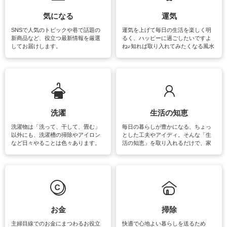
気になる
運気
SNSで人気のトピックや巷で話題の
運気を上げて毎日の生活を楽しく明
新商品など、役立つ最新情報を厳選
るく、ハッピーに過ごしたいですよ
してお届けします。
ね♪知れば取り入れてみたくなる風水
をはじめ、訪れたくなるパワースポ
ットや神社、お寺巡りなど運気をア
ップさせるための情報をご紹介して
います。
洗濯
生活の知恵
洗濯物は「洗って、干して、畳む」
毎日の暮らしが豊かになる、ちょっ
以外にも、洗濯槽の掃除やアイロン
とした工夫やアイディ。そんな「生
など日々やることは色々あります。
活の知恵」を取り入れるだけで、家
素材によっては、洗剤や洗い方を変
事が楽しくなったり便利になるでし
えなくてはいけません。梅雨の季節
ょう。日常のなかで、すぐに実践で
は部屋干しが多くなりニオイ対策も
きるおすすめの裏ワザをご紹介して
必要になりますね。カーテンやラグ
います。
マットなどの大きな洗濯物も、正し
い洗い方をすれば自宅で洗うことが
できます。洗濯に関するお役立ち情
報やお悩み解消のための情報をご紹
お金
掃除
介しています。
主婦目線でのお金にまつわるお役立
快適で心地よい暮らしを送るため