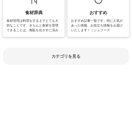
紹介しています。
食材辞典
おすすめ
食材管理は料理をする上でとても大
おすすめ記事一覧です。特に人気が
切なことです。きちんと食材を管理
あった情報、お役立ち情報をお届け
できることは、無駄を出さすに済み
いたします！｜シュフーズ
節約にもつながりますね。買う時の
見分け方や保存方法、下処理方法な
どが分かる食材辞典は大いに役立つ
でしょう。食材に関するお役立ち情
報やお悩み解消情報など盛りだくさ
カテゴリを見る
んにご紹介しています。