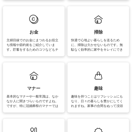
えなくてはいけません。梅雨の季節
ょう。日常のなかで、すぐに実践で
は部屋干しが多くなりニオイ対策も
きるおすすめの裏ワザをご紹介して
必要になりますね。カーテンやラグ
います。
マットなどの大きな洗濯物も、正し
い洗い方をすれば自宅で洗うことが
できます。洗濯に関するお役立ち情
報やお悩み解消のための情報をご紹
お金
掃除
介しています。
主婦目線でのお金にまつわるお役立
快適で心地よい暮らしを送るため
ち情報や節約術をご紹介していま
に、掃除は欠かせないものです。無
す。貯蓄をするためのコツなどもチ
駄なく効率的に家中をキレイにでき
ェックしてみて下さいね♪まだ実践し
るよう、場所ごとの掃除方法やコ
ていないものがあれば、ぜひ取り入
ツ、アイテムをご紹介しています。
れてみてはいかがでしょうか。
掃除が苦手、洗剤で手肌が荒れてし
まう、時間がない、など掃除に関す
るお悩みを解消できるお役立ち情報
がたくさんあります。
マナー
趣味
基本的なマナーや一般常識は、なか
趣味を持つことはリフレッシュにも
なか人に聞きづらいものですよね。
なり、日々の暮らしを豊かにしてく
ですが、特に冠婚葬祭のマナーでは
れますね。家事の合間をぬって没頭
失礼があってはいけませんので、失
できる時間は、忙しくしていても充
敗は避けたいところです。大人とし
実感が味わえます。特にガーデニン
て知っておきたいマナー全般のお役
グやハーブ栽培は人気があり、他に
立ち情報やお悩み解消情報をご紹介
も読書やカメラ、旅行など皆さんが
しています。
楽しめそうな趣味に関する情報をご