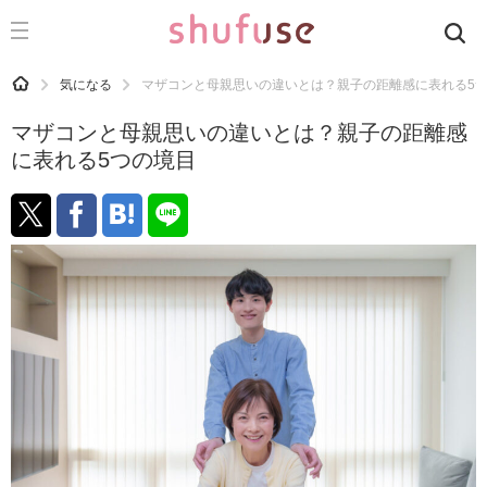
CATEGORY
記事カテゴリ
HOME
気になる
マザコンと母親思いの違いとは？親子の距離感に表れる5
気になる
マザコンと母親思いの違いとは？親子の距離感
運気
に表れる5つの境目
洗濯
生活の知恵
お金
掃除
マナー
趣味
食材辞典
おすすめ