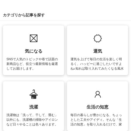
カテゴリから記事を探す
気になる
運気
SNSで人気のトピックや巷で話題の
運気を上げて毎日の生活を楽しく明
新商品など、役立つ最新情報を厳選
るく、ハッピーに過ごしたいですよ
してお届けします。
ね♪知れば取り入れてみたくなる風水
をはじめ、訪れたくなるパワースポ
ットや神社、お寺巡りなど運気をア
ップさせるための情報をご紹介して
います。
洗濯
生活の知恵
洗濯物は「洗って、干して、畳む」
毎日の暮らしが豊かになる、ちょっ
以外にも、洗濯槽の掃除やアイロン
とした工夫やアイディ。そんな「生
など日々やることは色々あります。
活の知恵」を取り入れるだけで、家
素材によっては、洗剤や洗い方を変
事が楽しくなったり便利になるでし