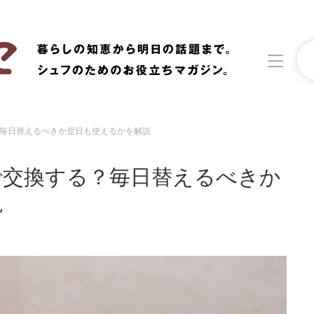
毎日替えるべきか翌日も使えるかを解説
洗濯
生活の知恵
で交換する？毎日替えるべきか
食材辞典
おすすめ
説