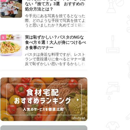
『NG行為』をチェックしましょう。
ない『捨て方』3選 おすすめの
処分方法とは？
今手元にある写真を捨てるとなった
際、どのような手段で写真を捨てよ
うと思いましたか？丸めてゴミ箱に
入れようと思った人は、要注意！写
真は個人情報が詰まっているので、
実は恥ずかしい？パスタのNGな
ただ丸めただけの状態で捨ててしま
食べ方６選！大人が身につけるべ
うのは危険です。写真にすべきでは
き食事のマナー
ない捨て方をまとめているので、ぜ
ひチェックしておきましょう。
パスタは身近な料理ですが、レスト
ランで普段通りに食べるとマナー違
反で恥ずかしい思いをするかもしれ
ません。スプーンの使用やすする音
など、日本人がやりがちな癖を把握
して、正しい食べ方を確認しましょ
う。大人の嗜みとして知っておきた
い新常識を解説します。