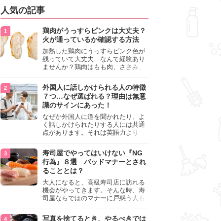
人気の記事
鶏肉がうっすらピンクは大丈夫？
火が通っているか確認する方法
加熱した鶏肉にうっすらピンク色が
残っていて大丈夫…なんて経験あり
ませんか？鶏肉はもも肉、ささみ、
手羽元など各部位によって食感や味
わいが異なり、いろいろと楽しめる
外国人に話しかけられる人の特徴
料理ですが、鶏肉は加熱した後でも
７つ…なぜ選ばれる？理由は無意
うっすらピンク色の部分が大丈夫な
識のサインにあった！
のと気になるときがあります。この
記事では生焼けか火が通っているの
なぜか外国人に道を聞かれたり、よ
かを確認する方法や、鶏肉を調理す
く話しかけられたりする人には共通
るときの注意点を紹介しますので、
点があります。それは英語力より
参考にしてみてくださいね。
も、無意識に発信している「話しか
けても大丈夫」というサインが関係
寿司屋でやってはいけない『NG
しています。よく選ばれる人の特徴
行為』８選 バッドマナーとされ
や、英語が苦手でも焦らない対処
ることとは？
法、自分を守るための注意点を詳し
く解説します。
大人になると、高級寿司店に訪れる
機会がやってきます。そんな時、寿
司屋ならではのマナーに戸惑う人も
少なくありません。本記事では、あ
らためて寿司屋でやってはいけない
写真を捨てるとき、やるべきでは