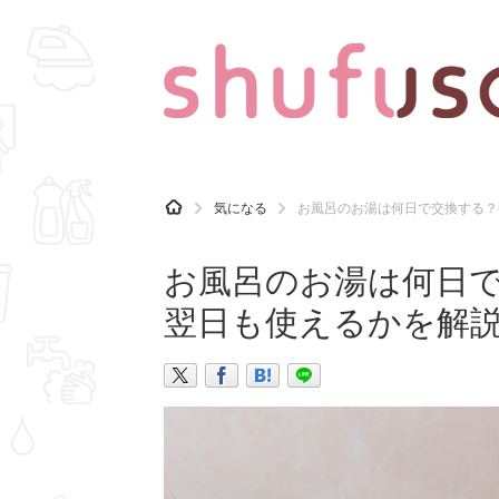
CATEGORY
記事カテゴリ
H
気になる
お風呂のお湯は何日で交換する？
O
気になる
運気
M
E
お風呂のお湯は何日
マナー
趣味
翌日も使えるかを解