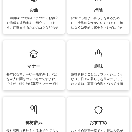
できます。洗濯に関するお役立ち情
報やお悩み解消のための情報をご紹
お金
掃除
介しています。
主婦目線でのお金にまつわるお役立
快適で心地よい暮らしを送るため
ち情報や節約術をご紹介していま
に、掃除は欠かせないものです。無
す。貯蓄をするためのコツなどもチ
駄なく効率的に家中をキレイにでき
ェックしてみて下さいね♪まだ実践し
るよう、場所ごとの掃除方法やコ
ていないものがあれば、ぜひ取り入
ツ、アイテムをご紹介しています。
れてみてはいかがでしょうか。
掃除が苦手、洗剤で手肌が荒れてし
まう、時間がない、など掃除に関す
るお悩みを解消できるお役立ち情報
がたくさんあります。
マナー
趣味
基本的なマナーや一般常識は、なか
趣味を持つことはリフレッシュにも
なか人に聞きづらいものですよね。
なり、日々の暮らしを豊かにしてく
ですが、特に冠婚葬祭のマナーでは
れますね。家事の合間をぬって没頭
失礼があってはいけませんので、失
できる時間は、忙しくしていても充
敗は避けたいところです。大人とし
実感が味わえます。特にガーデニン
て知っておきたいマナー全般のお役
グやハーブ栽培は人気があり、他に
立ち情報やお悩み解消情報をご紹介
も読書やカメラ、旅行など皆さんが
しています。
楽しめそうな趣味に関する情報をご
紹介しています。
食材辞典
おすすめ
食材管理は料理をする上でとても大
おすすめ記事一覧です。特に人気が