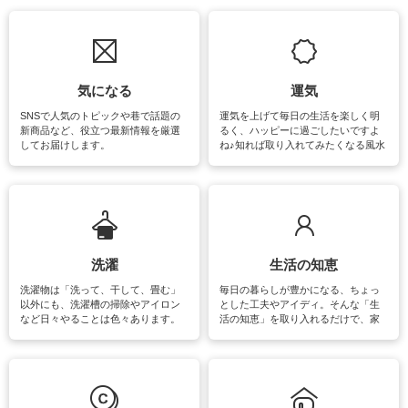
気になる
運気
SNSで人気のトピックや巷で話題の
運気を上げて毎日の生活を楽しく明
新商品など、役立つ最新情報を厳選
るく、ハッピーに過ごしたいですよ
してお届けします。
ね♪知れば取り入れてみたくなる風水
をはじめ、訪れたくなるパワースポ
ットや神社、お寺巡りなど運気をア
ップさせるための情報をご紹介して
います。
洗濯
生活の知恵
洗濯物は「洗って、干して、畳む」
毎日の暮らしが豊かになる、ちょっ
以外にも、洗濯槽の掃除やアイロン
とした工夫やアイディ。そんな「生
など日々やることは色々あります。
活の知恵」を取り入れるだけで、家
素材によっては、洗剤や洗い方を変
事が楽しくなったり便利になるでし
えなくてはいけません。梅雨の季節
ょう。日常のなかで、すぐに実践で
は部屋干しが多くなりニオイ対策も
きるおすすめの裏ワザをご紹介して
必要になりますね。カーテンやラグ
います。
マットなどの大きな洗濯物も、正し
い洗い方をすれば自宅で洗うことが