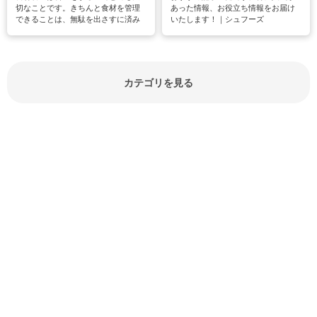
切なことです。きちんと食材を管理
あった情報、お役立ち情報をお届け
できることは、無駄を出さすに済み
いたします！｜シュフーズ
節約にもつながりますね。買う時の
見分け方や保存方法、下処理方法な
どが分かる食材辞典は大いに役立つ
でしょう。食材に関するお役立ち情
報やお悩み解消情報など盛りだくさ
カテゴリを見る
んにご紹介しています。