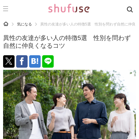
CATEGORY
記事カテゴリ
HOME
気になる
異性の友達が多い人の特徴5選 性別を問わず自然に仲良
気になる
異性の友達が多い人の特徴5選 性別を問わず
運気
自然に仲良くなるコツ
洗濯
生活の知恵
お金
掃除
マナー
趣味
食材辞典
おすすめ