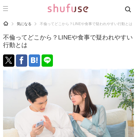
CATEGORY
記事カテゴリ
HOME
気になる
不倫ってどこから？LINEや食事で疑われやすい行動とは
気になる
不倫ってどこから？LINEや食事で疑われやすい
運気
行動とは
洗濯
生活の知恵
お金
掃除
マナー
趣味
食材辞典
おすすめ