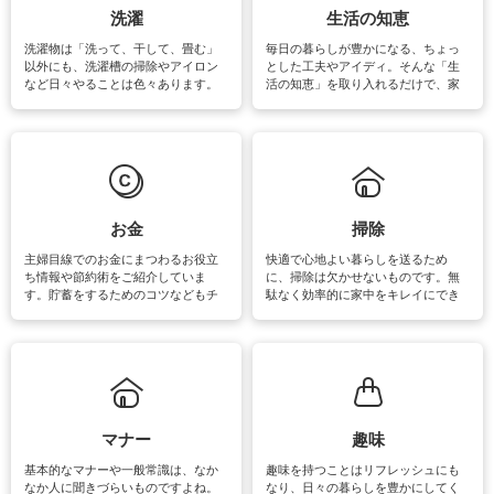
洗濯
生活の知恵
洗濯物は「洗って、干して、畳む」
毎日の暮らしが豊かになる、ちょっ
以外にも、洗濯槽の掃除やアイロン
とした工夫やアイディ。そんな「生
など日々やることは色々あります。
活の知恵」を取り入れるだけで、家
素材によっては、洗剤や洗い方を変
事が楽しくなったり便利になるでし
えなくてはいけません。梅雨の季節
ょう。日常のなかで、すぐに実践で
は部屋干しが多くなりニオイ対策も
きるおすすめの裏ワザをご紹介して
必要になりますね。カーテンやラグ
います。
マットなどの大きな洗濯物も、正し
い洗い方をすれば自宅で洗うことが
できます。洗濯に関するお役立ち情
報やお悩み解消のための情報をご紹
お金
掃除
介しています。
主婦目線でのお金にまつわるお役立
快適で心地よい暮らしを送るため
ち情報や節約術をご紹介していま
に、掃除は欠かせないものです。無
す。貯蓄をするためのコツなどもチ
駄なく効率的に家中をキレイにでき
ェックしてみて下さいね♪まだ実践し
るよう、場所ごとの掃除方法やコ
ていないものがあれば、ぜひ取り入
ツ、アイテムをご紹介しています。
れてみてはいかがでしょうか。
掃除が苦手、洗剤で手肌が荒れてし
まう、時間がない、など掃除に関す
るお悩みを解消できるお役立ち情報
がたくさんあります。
マナー
趣味
基本的なマナーや一般常識は、なか
趣味を持つことはリフレッシュにも
なか人に聞きづらいものですよね。
なり、日々の暮らしを豊かにしてく