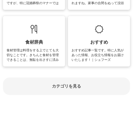
ですが、特に冠婚葬祭のマナーでは
れますね。家事の合間をぬって没頭
失礼があってはいけませんので、失
できる時間は、忙しくしていても充
敗は避けたいところです。大人とし
実感が味わえます。特にガーデニン
て知っておきたいマナー全般のお役
グやハーブ栽培は人気があり、他に
立ち情報やお悩み解消情報をご紹介
も読書やカメラ、旅行など皆さんが
しています。
楽しめそうな趣味に関する情報をご
紹介しています。
食材辞典
おすすめ
食材管理は料理をする上でとても大
おすすめ記事一覧です。特に人気が
切なことです。きちんと食材を管理
あった情報、お役立ち情報をお届け
できることは、無駄を出さすに済み
いたします！｜シュフーズ
節約にもつながりますね。買う時の
見分け方や保存方法、下処理方法な
どが分かる食材辞典は大いに役立つ
でしょう。食材に関するお役立ち情
報やお悩み解消情報など盛りだくさ
カテゴリを見る
んにご紹介しています。