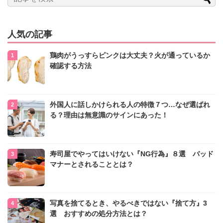
人気の記事
鶏肉がうっすらピンクは大丈夫？火が通っているか
確認する方法
外国人に話しかけられる人の特徴７つ…なぜ選ばれ
る？理由は無意識のサインにあった！
寿司屋でやってはいけない『NG行為』８選 バッド
マナーとされることとは？
写真を捨てるとき、やるべきではない『捨て方』3
選 おすすめの処分方法とは？