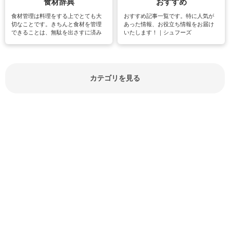
食材辞典
おすすめ
食材管理は料理をする上でとても大
おすすめ記事一覧です。特に人気が
切なことです。きちんと食材を管理
あった情報、お役立ち情報をお届け
できることは、無駄を出さすに済み
いたします！｜シュフーズ
節約にもつながりますね。買う時の
見分け方や保存方法、下処理方法な
どが分かる食材辞典は大いに役立つ
でしょう。食材に関するお役立ち情
報やお悩み解消情報など盛りだくさ
カテゴリを見る
んにご紹介しています。