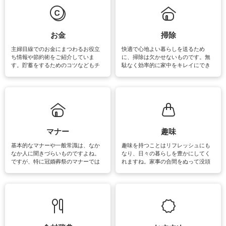
必要になりますね。カーテンやラグ
います。
マットなどの大きな洗濯物も、正し
い洗い方をすれば自宅で洗うことが
できます。洗濯に関するお役立ち情
報やお悩み解消のための情報をご紹
お金
掃除
介しています。
主婦目線でのお金にまつわるお役立
快適で心地よい暮らしを送るため
ち情報や節約術をご紹介していま
に、掃除は欠かせないものです。無
す。貯蓄をするためのコツなどもチ
駄なく効率的に家中をキレイにでき
ェックしてみて下さいね♪まだ実践し
るよう、場所ごとの掃除方法やコ
ていないものがあれば、ぜひ取り入
ツ、アイテムをご紹介しています。
れてみてはいかがでしょうか。
掃除が苦手、洗剤で手肌が荒れてし
まう、時間がない、など掃除に関す
るお悩みを解消できるお役立ち情報
がたくさんあります。
マナー
趣味
基本的なマナーや一般常識は、なか
趣味を持つことはリフレッシュにも
なか人に聞きづらいものですよね。
なり、日々の暮らしを豊かにしてく
ですが、特に冠婚葬祭のマナーでは
れますね。家事の合間をぬって没頭
失礼があってはいけませんので、失
できる時間は、忙しくしていても充
敗は避けたいところです。大人とし
実感が味わえます。特にガーデニン
て知っておきたいマナー全般のお役
グやハーブ栽培は人気があり、他に
立ち情報やお悩み解消情報をご紹介
も読書やカメラ、旅行など皆さんが
しています。
楽しめそうな趣味に関する情報をご
紹介しています。