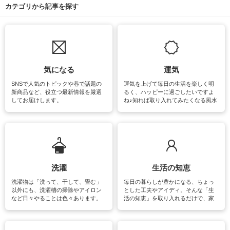
カテゴリから記事を探す
気になる
運気
SNSで人気のトピックや巷で話題の
運気を上げて毎日の生活を楽しく明
新商品など、役立つ最新情報を厳選
るく、ハッピーに過ごしたいですよ
してお届けします。
ね♪知れば取り入れてみたくなる風水
をはじめ、訪れたくなるパワースポ
ットや神社、お寺巡りなど運気をア
ップさせるための情報をご紹介して
います。
洗濯
生活の知恵
洗濯物は「洗って、干して、畳む」
毎日の暮らしが豊かになる、ちょっ
以外にも、洗濯槽の掃除やアイロン
とした工夫やアイディ。そんな「生
など日々やることは色々あります。
活の知恵」を取り入れるだけで、家
素材によっては、洗剤や洗い方を変
事が楽しくなったり便利になるでし
えなくてはいけません。梅雨の季節
ょう。日常のなかで、すぐに実践で
は部屋干しが多くなりニオイ対策も
きるおすすめの裏ワザをご紹介して