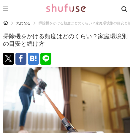
CATEGORY
記事カテゴリ
HOME
気になる
掃除機をかける頻度はどのくらい？家庭環境別の目安と続
気になる
掃除機をかける頻度はどのくらい？家庭環境別
運気
の目安と続け方
洗濯
生活の知恵
お金
掃除
マナー
趣味
食材辞典
おすすめ