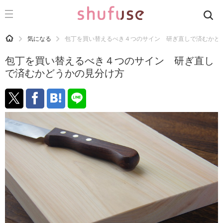
CATEGORY
記事カテゴリ
HOME
気になる
包丁を買い替えるべき４つのサイン 研ぎ直しで済むかど
気になる
包丁を買い替えるべき４つのサイン 研ぎ直し
運気
で済むかどうかの見分け方
洗濯
生活の知恵
お金
掃除
マナー
趣味
食材辞典
おすすめ