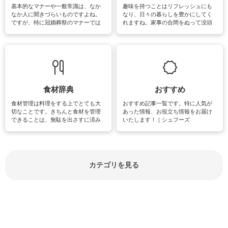
基本的なマナーや一般常識は、なか
趣味を持つことはリフレッシュにも
なか人に聞きづらいものですよね。
なり、日々の暮らしを豊かにしてく
ですが、特に冠婚葬祭のマナーでは
れますね。家事の合間をぬって没頭
失礼があってはいけませんので、失
できる時間は、忙しくしていても充
敗は避けたいところです。大人とし
実感が味わえます。特にガーデニン
て知っておきたいマナー全般のお役
グやハーブ栽培は人気があり、他に
立ち情報やお悩み解消情報をご紹介
も読書やカメラ、旅行など皆さんが
しています。
楽しめそうな趣味に関する情報をご
紹介しています。
食材辞典
おすすめ
食材管理は料理をする上でとても大
おすすめ記事一覧です。特に人気が
切なことです。きちんと食材を管理
あった情報、お役立ち情報をお届け
できることは、無駄を出さすに済み
いたします！｜シュフーズ
節約にもつながりますね。買う時の
見分け方や保存方法、下処理方法な
どが分かる食材辞典は大いに役立つ
でしょう。食材に関するお役立ち情
報やお悩み解消情報など盛りだくさ
カテゴリを見る
んにご紹介しています。