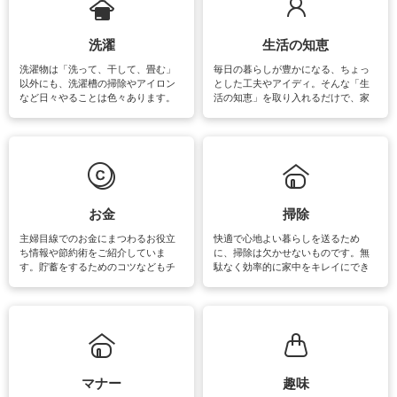
洗濯
生活の知恵
洗濯物は「洗って、干して、畳む」
毎日の暮らしが豊かになる、ちょっ
以外にも、洗濯槽の掃除やアイロン
とした工夫やアイディ。そんな「生
など日々やることは色々あります。
活の知恵」を取り入れるだけで、家
素材によっては、洗剤や洗い方を変
事が楽しくなったり便利になるでし
えなくてはいけません。梅雨の季節
ょう。日常のなかで、すぐに実践で
は部屋干しが多くなりニオイ対策も
きるおすすめの裏ワザをご紹介して
必要になりますね。カーテンやラグ
います。
マットなどの大きな洗濯物も、正し
い洗い方をすれば自宅で洗うことが
できます。洗濯に関するお役立ち情
報やお悩み解消のための情報をご紹
お金
掃除
介しています。
主婦目線でのお金にまつわるお役立
快適で心地よい暮らしを送るため
ち情報や節約術をご紹介していま
に、掃除は欠かせないものです。無
す。貯蓄をするためのコツなどもチ
駄なく効率的に家中をキレイにでき
ェックしてみて下さいね♪まだ実践し
るよう、場所ごとの掃除方法やコ
ていないものがあれば、ぜひ取り入
ツ、アイテムをご紹介しています。
れてみてはいかがでしょうか。
掃除が苦手、洗剤で手肌が荒れてし
まう、時間がない、など掃除に関す
るお悩みを解消できるお役立ち情報
がたくさんあります。
マナー
趣味