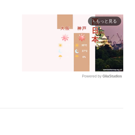
。
もっと見る
arrow_forward_ios
Powered by 
GliaStudios
M
u
t
e