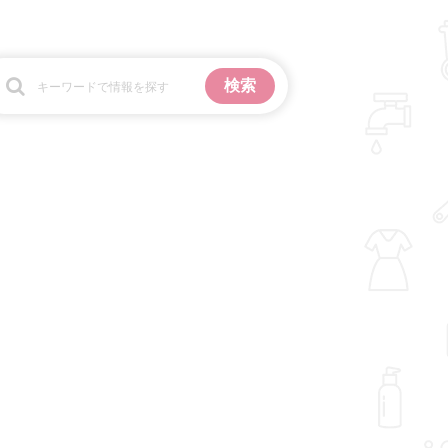
お金
掃除