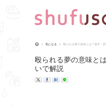
CATEGORY
記事カテゴリ
H
気になる
殴られる夢の意味とは？相手・部
O
気になる
運気
M
E
殴られる夢の意味と
マナー
趣味
いで解説