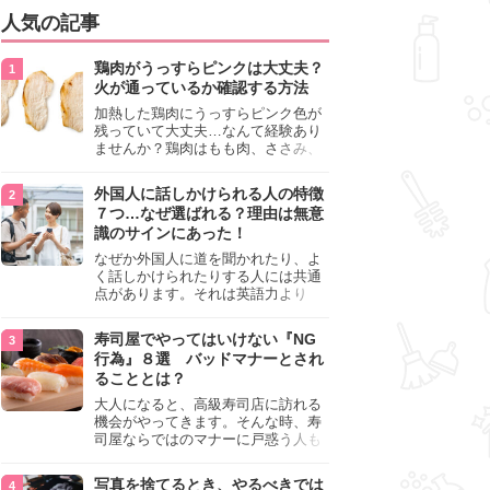
人気の記事
鶏肉がうっすらピンクは大丈夫？
火が通っているか確認する方法
加熱した鶏肉にうっすらピンク色が
残っていて大丈夫…なんて経験あり
ませんか？鶏肉はもも肉、ささみ、
手羽元など各部位によって食感や味
わいが異なり、いろいろと楽しめる
外国人に話しかけられる人の特徴
料理ですが、鶏肉は加熱した後でも
７つ…なぜ選ばれる？理由は無意
うっすらピンク色の部分が大丈夫な
識のサインにあった！
のと気になるときがあります。この
記事では生焼けか火が通っているの
なぜか外国人に道を聞かれたり、よ
かを確認する方法や、鶏肉を調理す
く話しかけられたりする人には共通
るときの注意点を紹介しますので、
点があります。それは英語力より
参考にしてみてくださいね。
も、無意識に発信している「話しか
けても大丈夫」というサインが関係
寿司屋でやってはいけない『NG
しています。よく選ばれる人の特徴
行為』８選 バッドマナーとされ
や、英語が苦手でも焦らない対処
ることとは？
法、自分を守るための注意点を詳し
く解説します。
大人になると、高級寿司店に訪れる
機会がやってきます。そんな時、寿
司屋ならではのマナーに戸惑う人も
少なくありません。本記事では、あ
らためて寿司屋でやってはいけない
写真を捨てるとき、やるべきでは