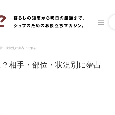
位・状況別に夢占いで解説
洗濯
生活の知恵
は？相手・部位・状況別に夢占
食材辞典
おすすめ