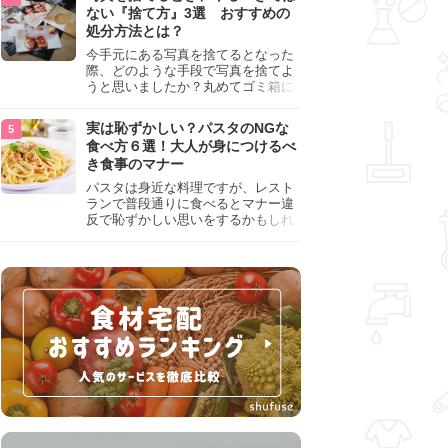
『NG行為』をチェックしましょう。
ない『捨て方』3選 おすすめの
処分方法とは？
今手元にある写真を捨てるとなった
際、どのような手段で写真を捨てよ
うと思いましたか？丸めてゴミ箱に
入れようと思った人は、要注意！写
真は個人情報が詰まっているので、
実は恥ずかしい？パスタのNGな
ただ丸めただけの状態で捨ててしま
食べ方６選！大人が身につけるべ
うのは危険です。写真にすべきでは
き食事のマナー
ない捨て方をまとめているので、ぜ
ひチェックしておきましょう。
パスタは身近な料理ですが、レスト
ランで普段通りに食べるとマナー違
反で恥ずかしい思いをするかもしれ
ません。スプーンの使用やすする音
など、日本人がやりがちな癖を把握
して、正しい食べ方を確認しましょ
う。大人の嗜みとして知っておきた
い新常識を解説します。