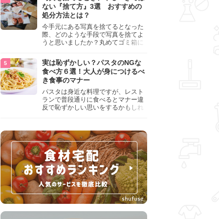
『NG行為』をチェックしましょう。
ない『捨て方』3選 おすすめの
処分方法とは？
今手元にある写真を捨てるとなった
際、どのような手段で写真を捨てよ
うと思いましたか？丸めてゴミ箱に
入れようと思った人は、要注意！写
真は個人情報が詰まっているので、
実は恥ずかしい？パスタのNGな
ただ丸めただけの状態で捨ててしま
食べ方６選！大人が身につけるべ
うのは危険です。写真にすべきでは
き食事のマナー
ない捨て方をまとめているので、ぜ
ひチェックしておきましょう。
パスタは身近な料理ですが、レスト
ランで普段通りに食べるとマナー違
反で恥ずかしい思いをするかもしれ
ません。スプーンの使用やすする音
など、日本人がやりがちな癖を把握
して、正しい食べ方を確認しましょ
う。大人の嗜みとして知っておきた
い新常識を解説します。