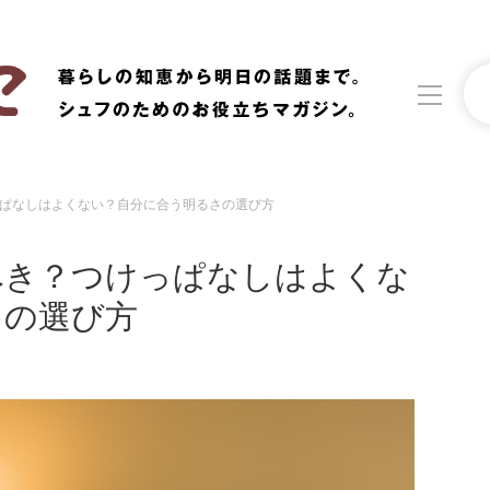
ぱなしはよくない？自分に合う明るさの選び方
洗濯
生活の知恵
べき？つけっぱなしはよくな
食材辞典
おすすめ
さの選び方