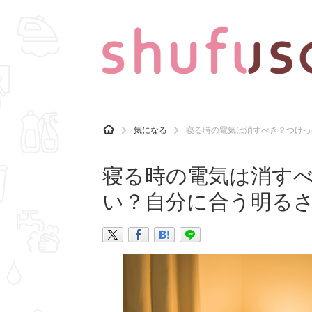
CATEGORY
記事カテゴリ
H
気になる
寝る時の電気は消すべき？つけっ
O
気になる
運気
M
E
寝る時の電気は消す
マナー
趣味
い？自分に合う明る