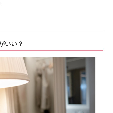
夫
がいい？