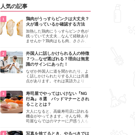
人気の記事
鶏肉がうっすらピンクは大丈夫？
火が通っているか確認する方法
加熱した鶏肉にうっすらピンク色が
残っていて大丈夫…なんて経験あり
ませんか？鶏肉はもも肉、ささみ、
手羽元など各部位によって食感や味
わいが異なり、いろいろと楽しめる
外国人に話しかけられる人の特徴
料理ですが、鶏肉は加熱した後でも
７つ…なぜ選ばれる？理由は無意
うっすらピンク色の部分が大丈夫な
識のサインにあった！
のと気になるときがあります。この
記事では生焼けか火が通っているの
なぜか外国人に道を聞かれたり、よ
かを確認する方法や、鶏肉を調理す
く話しかけられたりする人には共通
るときの注意点を紹介しますので、
点があります。それは英語力より
参考にしてみてくださいね。
も、無意識に発信している「話しか
けても大丈夫」というサインが関係
寿司屋でやってはいけない『NG
しています。よく選ばれる人の特徴
行為』８選 バッドマナーとされ
や、英語が苦手でも焦らない対処
ることとは？
法、自分を守るための注意点を詳し
く解説します。
大人になると、高級寿司店に訪れる
機会がやってきます。そんな時、寿
司屋ならではのマナーに戸惑う人も
少なくありません。本記事では、あ
らためて寿司屋でやってはいけない
写真を捨てるとき、やるべきでは