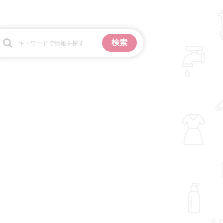
お金
掃除