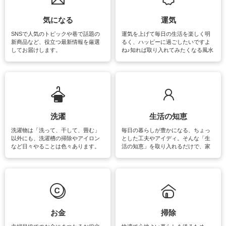
気になる
運気
SNSで人気のトピックや巷で話題の
運気を上げて毎日の生活を楽しく明
新商品など、役立つ最新情報を厳選
るく、ハッピーに過ごしたいですよ
してお届けします。
ね♪知れば取り入れてみたくなる風水
をはじめ、訪れたくなるパワースポ
ットや神社、お寺巡りなど運気をア
ップさせるための情報をご紹介して
います。
洗濯
生活の知恵
洗濯物は「洗って、干して、畳む」
毎日の暮らしが豊かになる、ちょっ
以外にも、洗濯槽の掃除やアイロン
とした工夫やアイディ。そんな「生
など日々やることは色々あります。
活の知恵」を取り入れるだけで、家
素材によっては、洗剤や洗い方を変
事が楽しくなったり便利になるでし
えなくてはいけません。梅雨の季節
ょう。日常のなかで、すぐに実践で
は部屋干しが多くなりニオイ対策も
きるおすすめの裏ワザをご紹介して
必要になりますね。カーテンやラグ
います。
マットなどの大きな洗濯物も、正し
い洗い方をすれば自宅で洗うことが
できます。洗濯に関するお役立ち情
報やお悩み解消のための情報をご紹
お金
掃除
介しています。