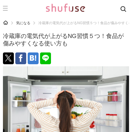
CATEGORY
記事カテゴリ
HOME
気になる
冷蔵庫の電気代が上がるNG習慣５つ！食品が傷みやすく
気になる
冷蔵庫の電気代が上がるNG習慣５つ！食品が
運気
傷みやすくなる使い方も
洗濯
生活の知恵
お金
掃除
マナー
趣味
食材辞典
おすすめ