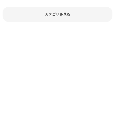
どが分かる食材辞典は大いに役立つ
でしょう。食材に関するお役立ち情
報やお悩み解消情報など盛りだくさ
カテゴリを見る
んにご紹介しています。